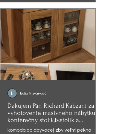
Lýdia Vizváryová
Ďakujem Pán Richard Kabzani za
vyhotovenie masívneho nábytku -
konferečny stolík,tv.stolik a
presklená
komoda do obývacej izby,veľmi pekná