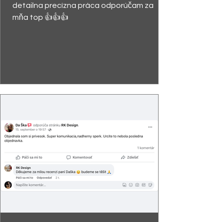
detailna precízna práca odporúčam za
mňa top 👍👍👍