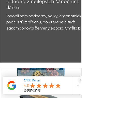
jednoho z nejlepších Vánočních
dárků.
Vyrobil nám nádherný, velký, ergonomický
psací stůl z ořechu, do kterého citlivě
zakomponoval červený epoxid. Chtěla bych
zdůraznit...