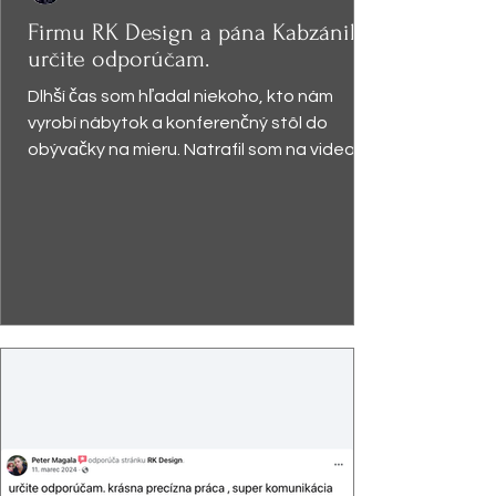
Firmu RK Design a pána Kabzániho
určite odporúčam.
Dlhší čas som hľadal niekoho, kto nám
vyrobí nábytok a konferenčný stôl do
obývačky na mieru. Natrafil som na video,
kde pán Kabzáni...