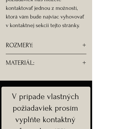
kontaktovať jednou z možností,
ktorá vám bude najviac vyhovovať
v kontaktnej sekcii tejto stránky.
ROZMERY:
- Dĺžka náhrdelníku 45 cm
MATERIÁL:
- Dĺžka náušnice s komponentom
- 3 cm
- Pravé riečné perly.
- Komponenty sú z chirurgickej
ocele.
V prípade vlastných
požiadaviek prosím
-Doprava ZADARMO
vyplňte kontaktný