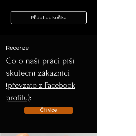
Cena
103 USD
Přidat do košíku
Recenze
Co o naší práci píší
skuteční zákazníci
(převzato z Facebook
profilu)
:
Čti více