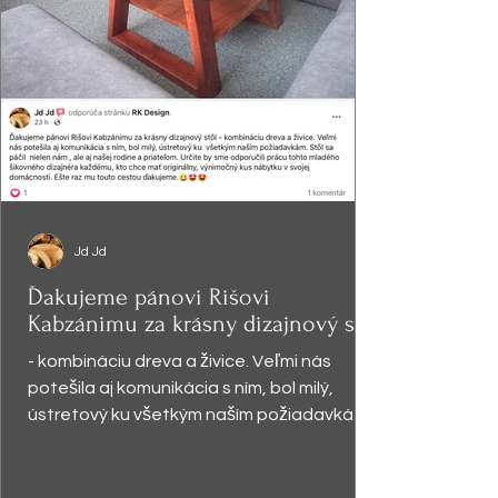
Jd Jd
Ďakujeme pánovi Rišovi
Kabzánimu za krásny dizajnový stôl
- kombináciu dreva a živice. Veľmi nás
potešila aj komunikácia s ním, bol milý,
ústretový ku všetkým naším požiadavkám.
Stôl sa páčil ...