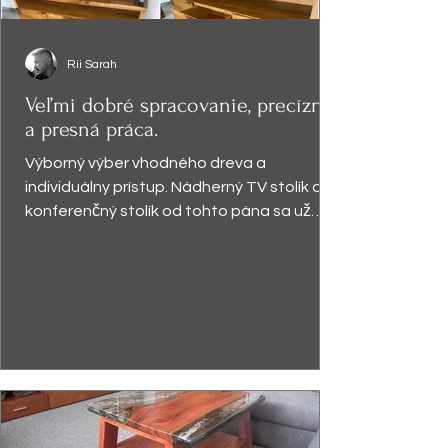
Rii Sarah
Veľmi dobré spracovanie, precízna
a presná práca.
Výborný výber vhodného dreva a
individuálny prístup. Nádherný TV stolík a
konferenčný stolík od tohto pána sa už
vyníma v obývačke a robí...