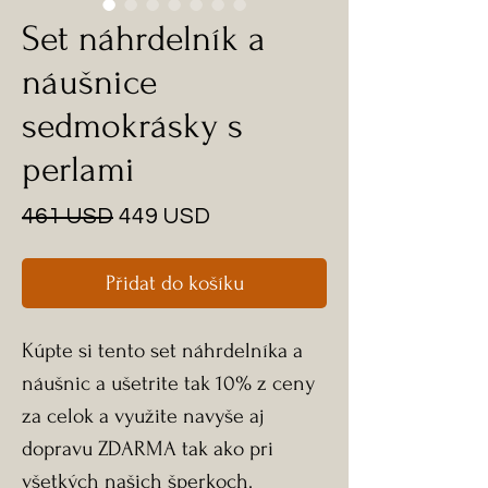
Set náhrdelník a
náušnice
sedmokrásky s
perlami
Běžná
Zvýhodněná
461 USD
449 USD
cena
cena
Přidat do košíku
Kúpte si tento set náhrdelníka a
náušnic a ušetrite tak 10% z ceny
za celok a využite navyše aj
dopravu ZDARMA tak ako pri
všetkých našich šperkoch.