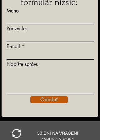
formulár nižšie:
Meno
Priezvisko
E‑mail
Napíšte správu
Odoslať
30 DNÍ NA VRÁCENÍ
ZÁRUKA 2 ROKY