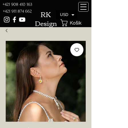
+421 908 410 163
RK
+421 911 874 662
USD
Design
Košík