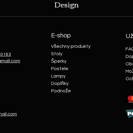
Design
E-shop
Už
Všechny produkty
FA
Stoly
10163
Dop
gmail.com
Šperky
Ob
Postele
Mož
Lampy
Och
Doplňky
Podnože
ail.com