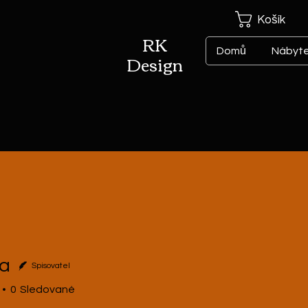
Košík
RK
Domů
Nábyt
Design
a
Spisovatel
0
Sledované