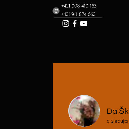
+421 908 410 163
+421 911 874 662
Da Šk
0
Sledující
Profil