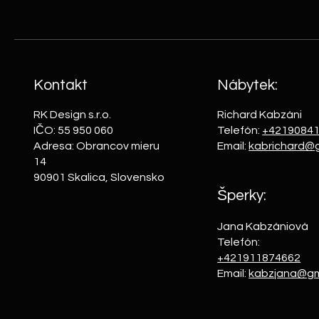
Kontakt
Nábytek:
RK Design s.r.o.
Richard Kabzáni
IČO:
55 950 060
Telefón:
+4219084
Adresa: Obrancov mieru
Email:
kabrichard@
14
90901 Skalica, Slovensko
Šperky:
Jana Kabzániová
Telefón:
+421911874662
Email:
kabzjana@gm