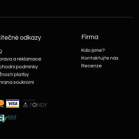
Firma
itečné odkazy
Kdo jsme?
Q
Kontaktujte nás
rava a reklamace
Recenze
chodní podmínky
nosti platby
rana soukromí