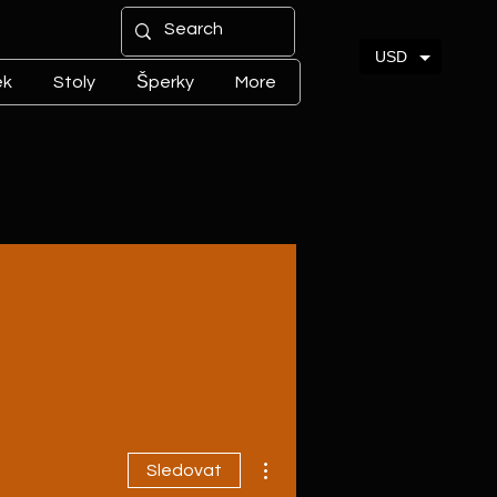
USD
ek
Stoly
Šperky
More
Další akce
Sledovat