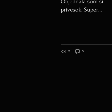
Objednala som si
prívesok. Super
komunikácia, nádher
šperk. Určite to nebo
posledná objednávka
2
0