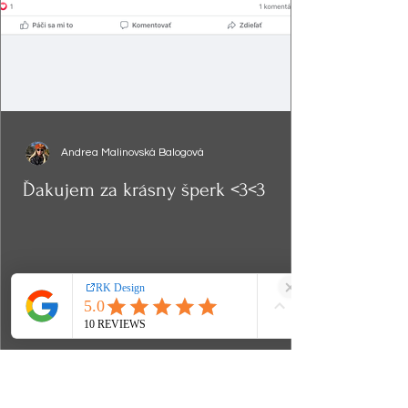
Andrea Malinovská Balogová
Ďakujem za krásny šperk <3<3