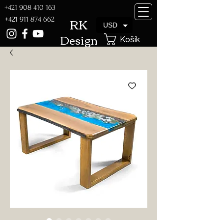
+421 908 410 163
RK
+421 911 874 662
USD
Design
Košík