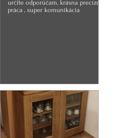
určite odporúčam. krásna precízna
práca , super komunikácia