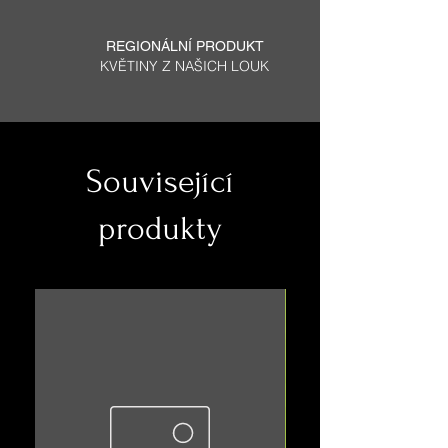
REGIONÁLNÍ PRODUKT
KVĚTINY Z NAŠICH LOUK
-Každý jeden kus je originál a
proto se může výsledný produkt
mírně lišit odstínem nebo tvarem.
Související
-Pokud si ke stolu objednáte i malý
produkty
čajový stolíček, štokrlík, nebo
cokoli jiného na naší stránce, tak
dostanete slevu 10%, stačí zadáte-
li při placení Váš PROMO KÓD,
který Vám pošleme na vyžádání do
zprávy.