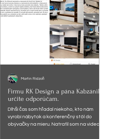
Martin Ridzoň
Firmu RK Design a pána Kabzániho
určite odporúčam.
Dlhší čas som hľadal niekoho, kto nám
vyrobí nábytok a konferenčný stôl do
obývačky na mieru. Natrafil som na video,
kde pán Kabzáni...