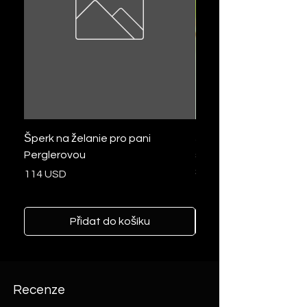
Šperk na želanie pro pani
Šperk na želanie zo pse
Perglerovou
slzička so zlatými trbli
šperky z vlasov
Cena
114 USD
Cena
103 USD
Přidat do košíku
Recenze