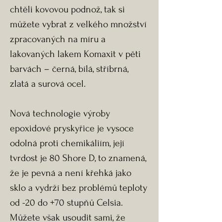
chtěli kovovou podnož, tak si
můžete vybrat z velkého množství
zpracovaných na míru a
lakovaných lakem Komaxit v pěti
barvách – černá, bílá, stříbrná,
zlatá a surová ocel.
Nová technologie výroby
epoxidové pryskyřice je vysoce
odolná proti chemikáliím, její
tvrdost je 80 Shore D, to znamená,
že je pevná a není křehká jako
sklo a vydrží bez problémů teploty
od -20 do +70 stupňů Celsia.
Můžete však usoudit sami, že