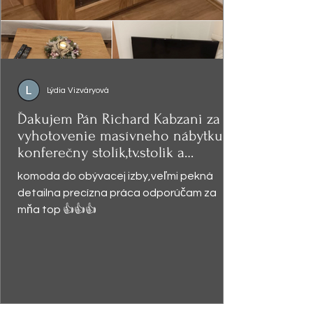
Lýdia Vizváryová
Ďakujem Pán Richard Kabzani za
vyhotovenie masívneho nábytku -
konferečny stolík,tv.stolik a
presklená
komoda do obývacej izby,veľmi pekná
detailna precízna práca odporúčam za
mňa top 👍👍👍