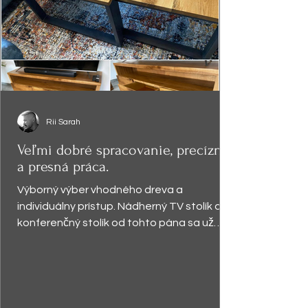
Rii Sarah
Veľmi dobré spracovanie, precízna
a presná práca.
Výborný výber vhodného dreva a
individuálny prístup. Nádherný TV stolík a
konferenčný stolík od tohto pána sa už
vyníma v obývačke a robí...