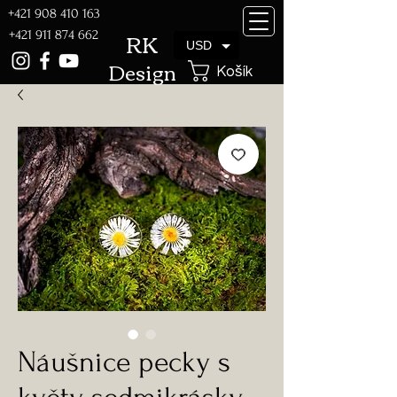
+421 908 410 163
RK
+421 911 874 662
USD
Design
Košík
Náušnice pecky s