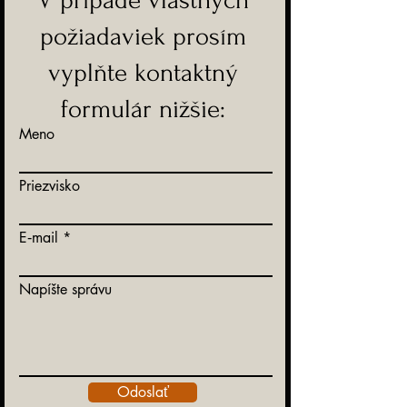
V prípade vlastných
požiadaviek prosím
vyplňte kontaktný
formulár nižšie:
Meno
Priezvisko
E‑mail
Napíšte správu
Odoslať