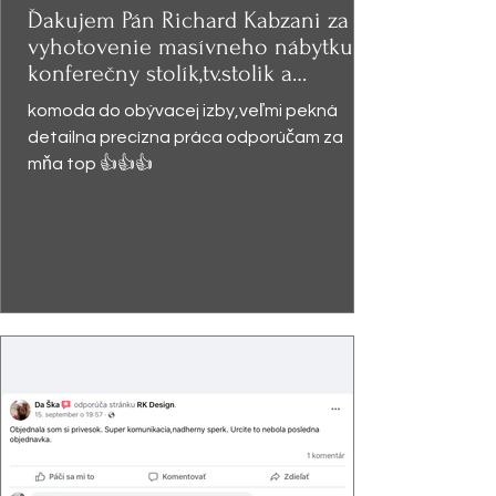
Ďakujem Pán Richard Kabzani za
vyhotovenie masívneho nábytku -
konferečny stolík,tv.stolik a
presklená
komoda do obývacej izby,veľmi pekná
detailna precízna práca odporúčam za
mňa top 👍👍👍