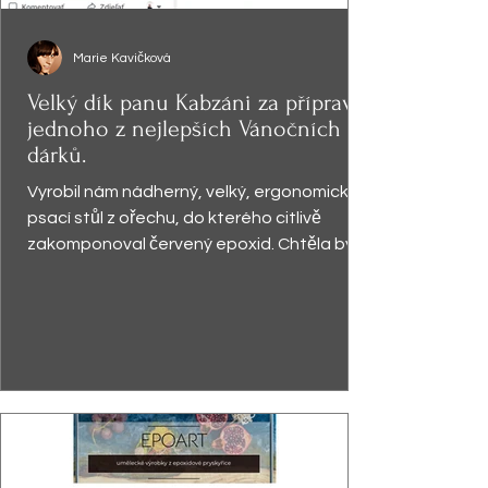
Marie Kavičková
Velký dík panu Kabzáni za přípravu
jednoho z nejlepších Vánočních
dárků.
Vyrobil nám nádherný, velký, ergonomický
psací stůl z ořechu, do kterého citlivě
zakomponoval červený epoxid. Chtěla bych
zdůraznit...