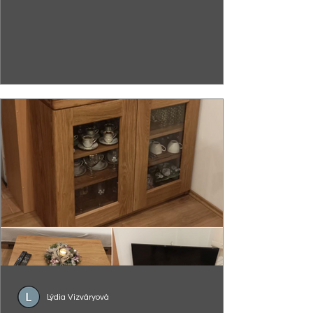
Lýdia Vizváryová