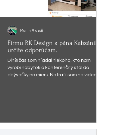
Martin Ridzoň
Firmu RK Design a pána Kabzániho
určite odporúčam.
Dlhší čas som hľadal niekoho, kto nám
vyrobí nábytok a konferenčný stôl do
obývačky na mieru. Natrafil som na video,
kde pán Kabzáni...