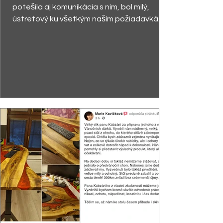
potešila aj komunikácia s ním, bol milý,
ústretový ku všetkým naším požiadavkám.
Stôl sa páčil ...