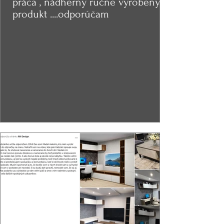
práca , nádherný ručne vyrobený
produkt ....odporúčam