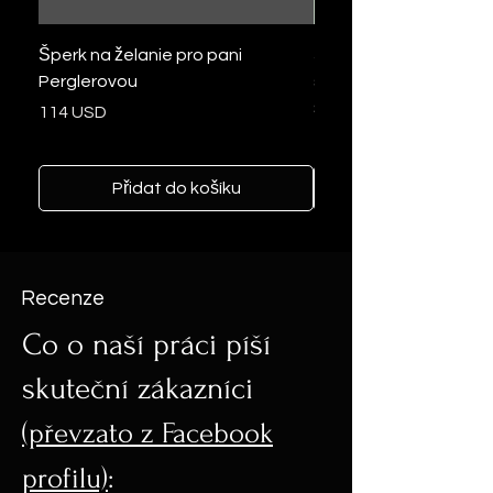
Šperk na želanie pro pani
Šperk na želanie zo pse
Perglerovou
slzička so zlatými trbli
šperky z vlasov
Cena
114 USD
Cena
103 USD
Přidat do košíku
Recenze
Co o naší práci píší
skuteční zákazníci
(převzato z Facebook
profilu)
: