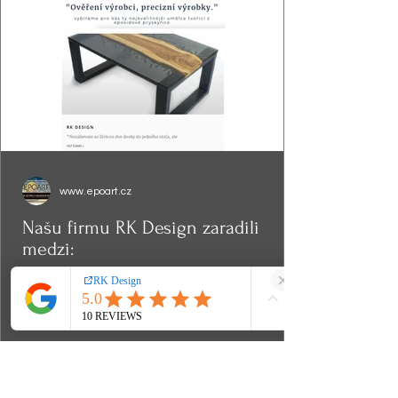
www.epoart.cz
Našu firmu RK Design zaradili
medzi:
"Overení výrobcovia a precízne výrobky z
epoxidovej živice" na stránke
www.epoart.cz , ktorá uverejňuje "tých
najkvalitnejších umelcov...