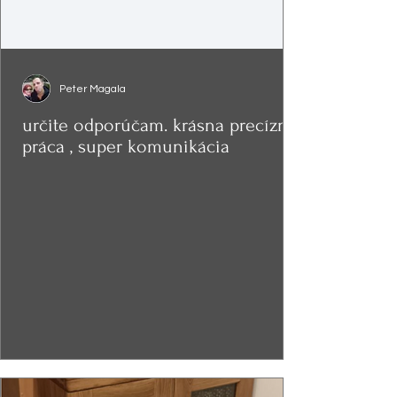
Peter Magala
určite odporúčam. krásna precízna
práca , super komunikácia