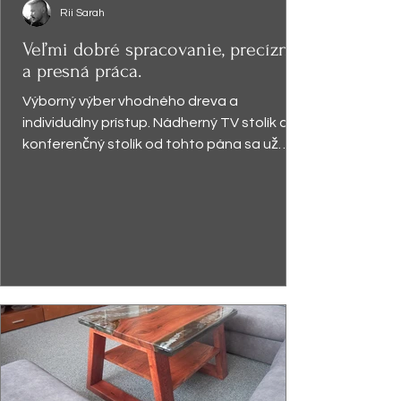
Rii Sarah
Veľmi dobré spracovanie, precízna
a presná práca.
Výborný výber vhodného dreva a
individuálny prístup. Nádherný TV stolík a
konferenčný stolík od tohto pána sa už
vyníma v obývačke a robí...