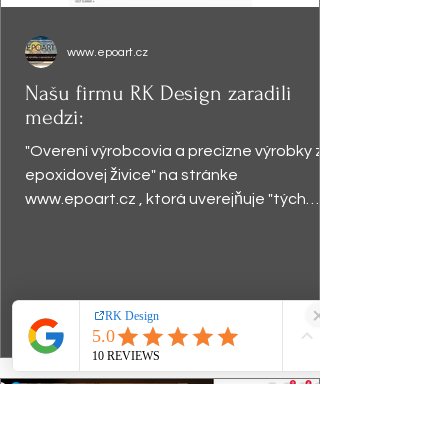
www.epoart.cz
Našu firmu RK Design zaradili
medzi:
"Overení výrobcovia a precízne výrobky z
epoxidovej živice" na stránke
www.epoart.cz , ktorá uverejňuje "tých
najkvalitnejších umelcov...