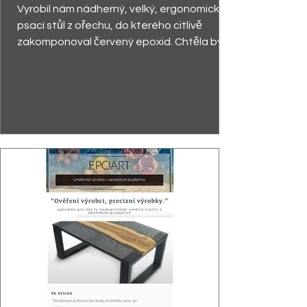
Vyrobil nám nádherný, velký, ergonomický
psací stůl z ořechu, do kterého citlivě
zakomponoval červený epoxid. Chtěla bych
zdůraznit...