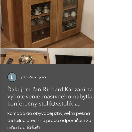
Lýdia Vizváryová
Ďakujem Pán Richard Kabzani za
vyhotovenie masívneho nábytku -
konferečny stolík,tv.stolik a
presklená
komoda do obývacej izby,veľmi pekná
detailna precízna práca odporúčam za
mňa top 👍👍👍