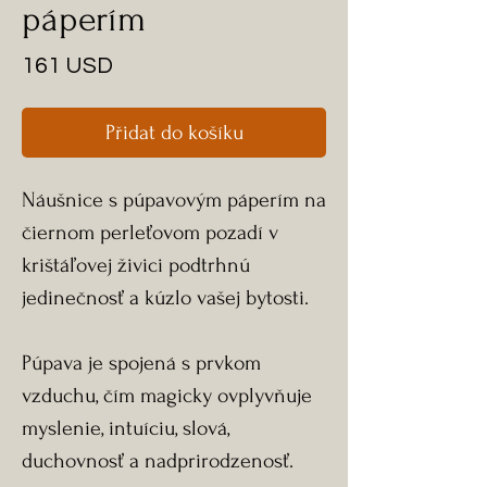
páperím
Cena
161 USD
Přidat do košíku
Náušnice s púpavovým páperím na
čiernom perleťovom pozadí v
krištáľovej živici podtrhnú
jedinečnosť a kúzlo vašej bytosti.
Púpava je spojená s prvkom
vzduchu, čím magicky ovplyvňuje
myslenie, intuíciu, slová,
duchovnosť a nadprirodzenosť.