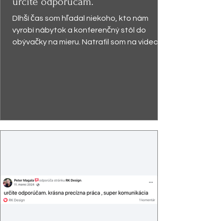
určite odporúčam.
Dlhší čas som hľadal niekoho, kto nám
vyrobí nábytok a konferenčný stôl do
obývačky na mieru. Natrafil som na video,
kde pán Kabzáni...