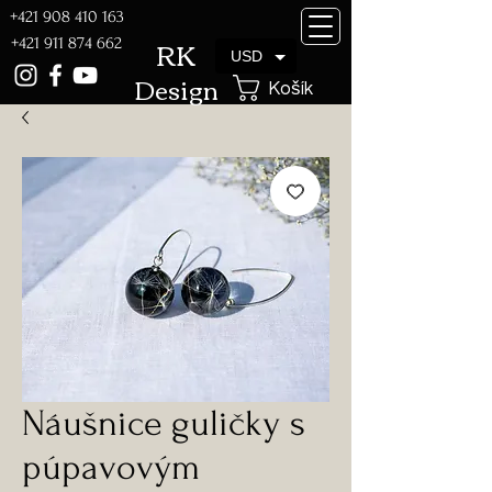
+421 908 410 163
RK
+421 911 874 662
USD
Design
Košík
Náušnice guličky s
púpavovým