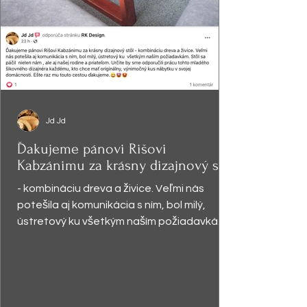
Jd Jd
Ďakujeme pánovi Rišovi
Kabzánimu za krásny dizajnový stôl
- kombináciu dreva a živice. Veľmi nás
potešila aj komunikácia s ním, bol milý,
ústretový ku všetkým naším požiadavkám.
Stôl sa páčil ...