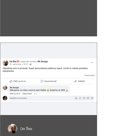
Da Ška