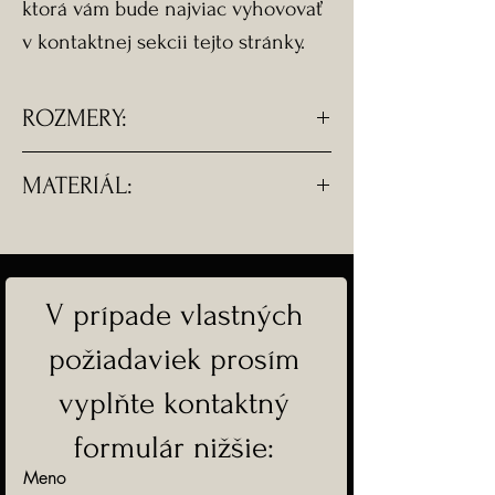
ktorá vám bude najviac vyhovovať
v kontaktnej sekcii tejto stránky.
ROZMERY:
-Rozmery náušnice - Ø 1,5 cm
MATERIÁL:
-Dĺžka náušnice s komponentom -
4 cm
-Všetky komponenty sú z
chirurgickej ocele
V prípade vlastných
-Doprava ZADARMO
požiadaviek prosím
vyplňte kontaktný
formulár nižšie:
Meno