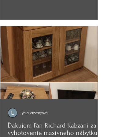
Lýdia Vizváryová
Ďakujem Pán Richard Kabzani za
vyhotovenie masívneho nábytku -