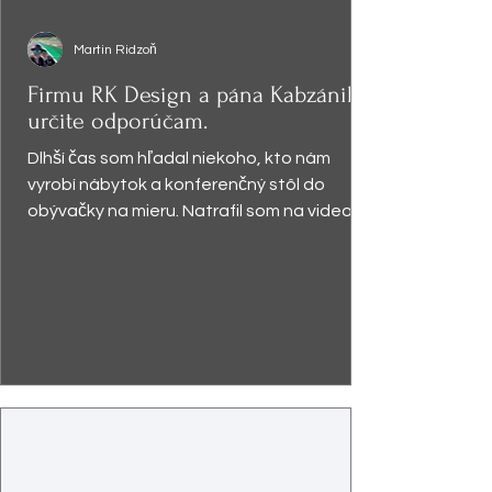
Martin Ridzoň
Firmu RK Design a pána Kabzániho
určite odporúčam.
Dlhší čas som hľadal niekoho, kto nám
vyrobí nábytok a konferenčný stôl do
obývačky na mieru. Natrafil som na video,
kde pán Kabzáni...