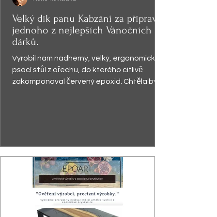
Velký dík panu Kabzáni za přípravu
jednoho z nejlepších Vánočních
dárků.
Vyrobil nám nádherný, velký, ergonomický
psací stůl z ořechu, do kterého citlivě
zakomponoval červený epoxid. Chtěla bych
zdůraznit...