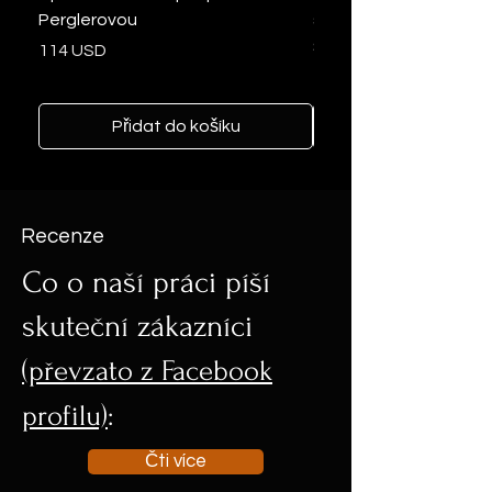
Perglerovou
slzička so zlatými trbli
šperky z vlasov
Cena
114 USD
Cena
103 USD
Přidat do košíku
Recenze
Co o naší práci píší
skuteční zákazníci
(převzato z Facebook
profilu)
:
Čti více