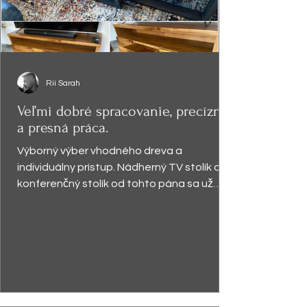
Rii Sarah
Veľmi dobré spracovanie, precízna
a presná práca.
Výborný výber vhodného dreva a
individuálny prístup. Nádherný TV stolík a
konferenčný stolík od tohto pána sa už
vyníma v obývačke a robí...