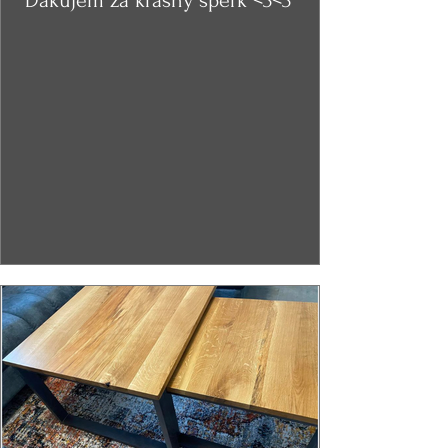
Ďakujem za krásny šperk <3<3