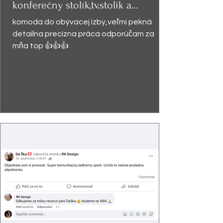
konferečny stolík,tv.stolik a
presklená
komoda do obývacej izby,veľmi pekná
detailna precízna práca odporúčam za
mňa top 👍👍👍