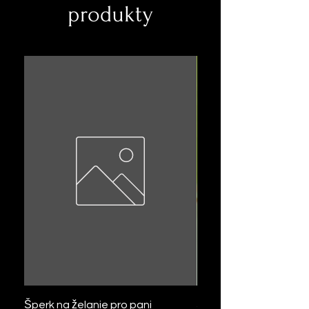
produkty
Šperk na želanie pro pani
Šperk na želanie zo pse