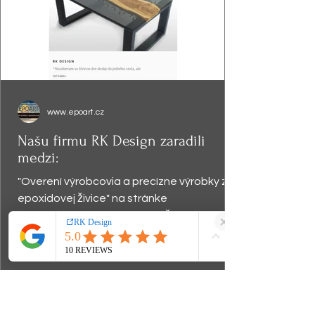
www.epoart.cz
Našu firmu RK Design zaradili
medzi:
"Overení výrobcovia a precízne výrobky z
epoxidovej živice" na stránke
www.epoart.cz , ktorá uverejňuje "tých
najkvalitnejších umelcov...