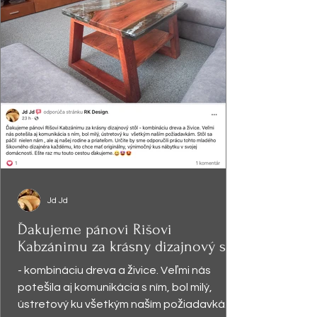
Jd Jd
Ďakujeme pánovi Rišovi
Kabzánimu za krásny dizajnový stôl
- kombináciu dreva a živice. Veľmi nás
potešila aj komunikácia s ním, bol milý,
ústretový ku všetkým naším požiadavkám.