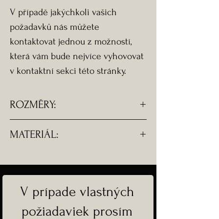
V případě jakýchkoli vašich
požadavků nás můžete
kontaktovat jednou z možností,
která vám bude nejvíce vyhovovat
v kontaktní sekci této stránky.
ROZMĚRY:
-Délka náhrdelníku: 50 cm
MATERIÁL:
-Rozměry přívěsku: 1,7 cm x 1,7 cm
x 0,8 cm
-Všechny komponenty jsou ze
stříbra Ag 925.
-Řetízek je z porhodiovaného
V prípade vlastných
stříbra.
požiadaviek prosím