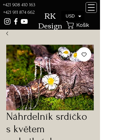
+421 908 410 163
RK
+421 911 874 662
USD
Design
Košík
Náhrdelník srdíčko
s květem