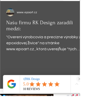
www.epoart.cz
Našu firmu RK Design zaradili
medzi:
"Overení výrobcovia a precízne výrobky z
epoxidovej živice" na stránke
www.epoart.cz , ktorá uverejňuje "tých
najkvalitnejších umelcov...