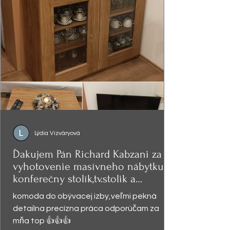
Lýdia Vizváryová
Ďakujem Pán Richard Kabzani za
vyhotovenie masívneho nábytku -
konferečny stolík,tv.stolik a
presklená
komoda do obývacej izby,veľmi pekná
detailna precízna práca odporúčam za
mňa top 👍👍👍