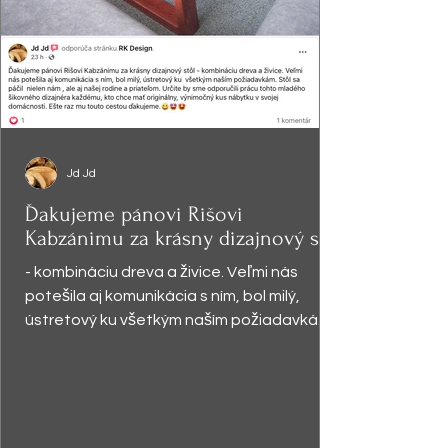
Jd Jd
Ďakujeme pánovi Rišovi
Kabzánimu za krásny dizajnový stôl
- kombináciu dreva a živice. Veľmi nás
potešila aj komunikácia s ním, bol milý,
ústretový ku všetkým naším požiadavkám.
Stôl sa páčil ...