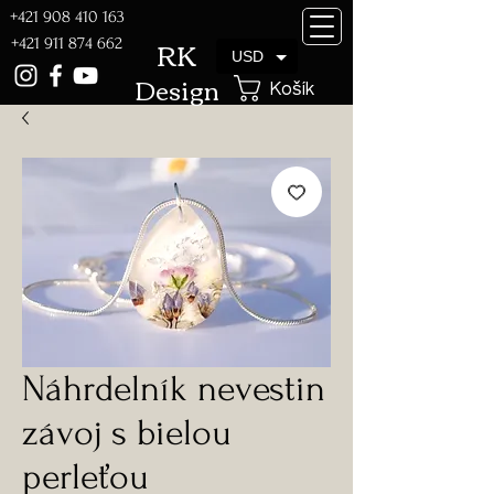
+421 908 410 163
RK
+421 911 874 662
USD
Design
Košík
Náhrdelník nevestin
závoj s bielou
perleťou