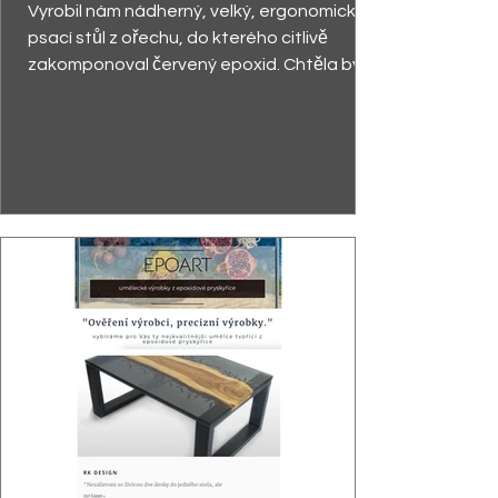
Vyrobil nám nádherný, velký, ergonomický
psací stůl z ořechu, do kterého citlivě
zakomponoval červený epoxid. Chtěla bych
zdůraznit...