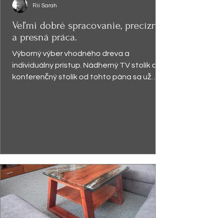
Rii Sarah
Veľmi dobré spracovanie, precízna
a presná práca.
Výborný výber vhodného dreva a
individuálny prístup. Nádherný TV stolík a
konferenčný stolík od tohto pána sa už
vyníma v obývačke a robí...