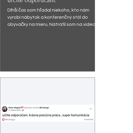
určite odporúčam.
Dlhší čas som hľadal niekoho, kto nám
vyrobí nábytok a konferenčný stôl do
obývačky na mieru. Natrafil som na video,
kde pán Kabzáni...