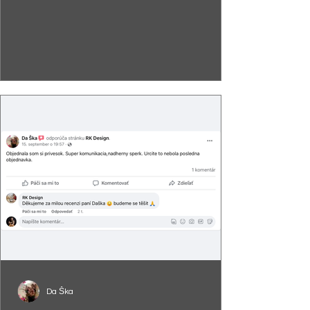
Da Ška