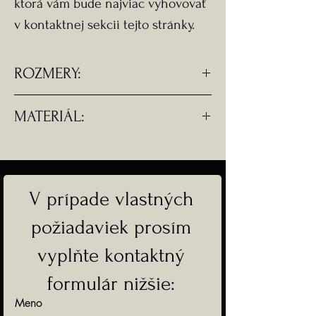
ktorá vám bude najviac vyhovovať
v kontaktnej sekcii tejto stránky.
ROZMERY:
-Rozmery prívesku: 2,5 x 2 x 0,7 cm
MATERIÁL:
-Dĺžka náhrdelníka: 50 cm
-Všetky komponenty sú z
chirurgickej ocele.
V prípade vlastných
-Doprava ZADARMO
požiadaviek prosím
vyplňte kontaktný
formulár nižšie:
Meno