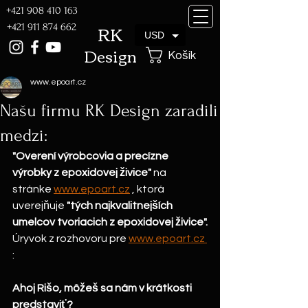
+421 908 410 163
RK
+421 911 874 662
USD
Design
Košík
www.epoart.cz
Našu firmu RK Design zaradili
medzi:
"Overení výrobcovia a precízne 
výrobky z epoxidovej živice"
 na 
stránke 
www.epoart.cz
 , ktorá 
uverejňuje 
"tých najkvalitnejších 
umelcov tvoriacich z epoxidovej živice".
Úryvok z rozhovoru pre 
www.epoart.cz 
:
Ahoj Rišo, môžeš sa nám v krátkosti 
predstaviť?