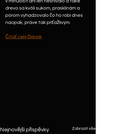
v minulosti ani len nesnívalo a také 
drevo sa kvôli sukom, prasklinám a 
pórom vyhadzovalo čo ho robí dnes 
naopak, práve tak príťažlivým.
​Čítať celý článok
Zobrazit vše
Nejnovější příspěvky