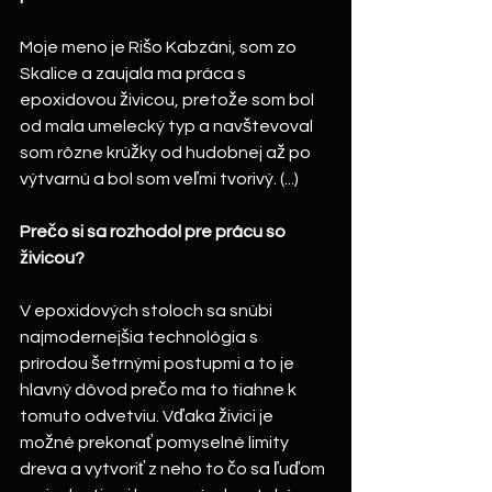
Moje meno je Rišo Kabzáni, som zo 
Skalice a zaujala ma práca s 
epoxidovou živicou, pretože som bol 
od mala umelecký typ a navštevoval 
som rôzne krúžky od hudobnej až po 
výtvarnú a bol som veľmi tvorivý. (...)
Prečo si sa rozhodol pre prácu so 
živicou?
V epoxidových stoloch sa snúbi 
najmodernejšia technológia s 
prírodou šetrnými postupmi a to je 
hlavný dôvod prečo ma to tiahne k 
tomuto odvetviu. Vďaka živici je 
možné prekonať pomyselné limity 
dreva a vytvoriť z neho to čo sa ľuďom 