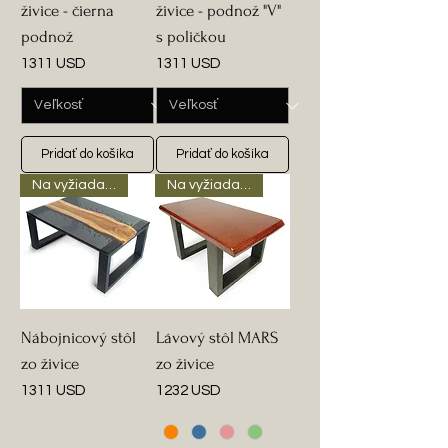
živice - čierna
živice - podnož "V"
podnož
s poličkou
Cena
Cena
1311 USD
1311 USD
Pridať do košíka
Pridať do košíka
Na vyžiadanie
Na vyžiadanie
Nábojnicový stôl
Lávový stôl MARS
zo živice
zo živice
Cena
Cena
1311 USD
1232 USD