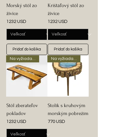
Morský stôl zo
Krištáľový stôl zo
živice
živice
Cena
Cena
1232 USD
1232 USD
Pridať do košíka
Pridať do košíka
Na vyžiadanie
Na vyžiadanie
Stôl zberateľov
Stolík s kruhovým
pokladov
morským pobrežím
Cena
Cena
1232 USD
770 USD