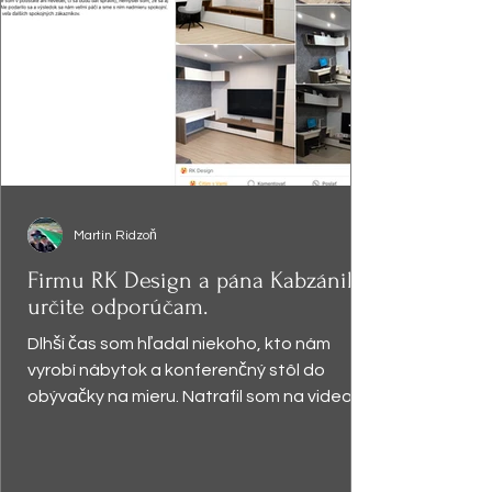
Martin Ridzoň
Firmu RK Design a pána Kabzániho
určite odporúčam.
Dlhší čas som hľadal niekoho, kto nám
vyrobí nábytok a konferenčný stôl do
obývačky na mieru. Natrafil som na video,
kde pán Kabzáni...