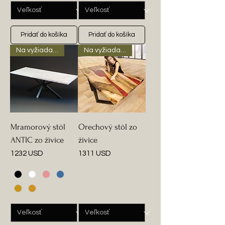
Pridať do košíka
Pridať do košíka
Na vyžiadanie
Na vyžiadanie
Mramorový stôl
Orechový stôl zo
ANTIC zo živice
živice
Cena
Cena
1232 USD
1311 USD