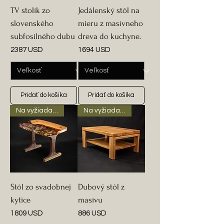
TV stolík zo
Jedálenský stôl na
slovenského
mieru z masívneho
subfosilného dubu
dreva do kuchyne.
Cena
Cena
2387 USD
1694 USD
Pridať do košíka
Pridať do košíka
Na vyžiadanie
Na vyžiadanie
Stôl zo svadobnej
Dubový stôl z
kytice
masívu
Cena
Cena
1809 USD
886 USD