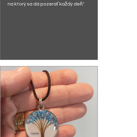
na ktorý sa dá pozerať každý deň."