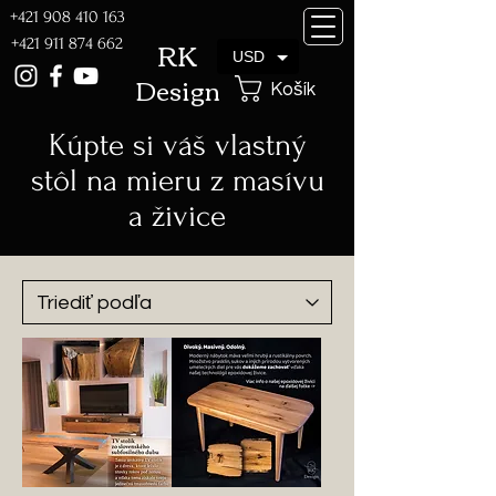
+421 908 410 163
RK
+421 911 874 662
USD
Design
Košík
Kúpte si váš vlastný
stôl na mieru z masívu
a živice