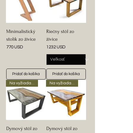
Minimalistický
Riečny stôl zo
stolík zo živice
živice
Cena
Cena
770 USD
1232 USD
Pridať do košíka
Pridať do košíka
Na vyžiadanie
Na vyžiadanie
Dymový stôl zo
Dymový stôl zo