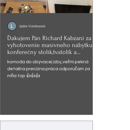
Lýdia Vizváryová
Ďakujem Pán Richard Kabzani za
vyhotovenie masívneho nábytku -
konferečny stolík,tv.stolik a
presklená
komoda do obývacej izby,veľmi pekná
detailna precízna práca odporúčam za
mňa top 👍👍👍