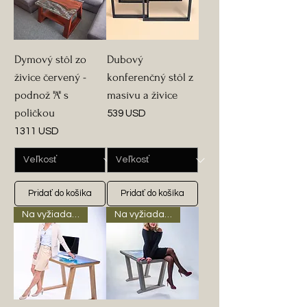
Dymový stôl zo
Dubový
živice červený -
konferenčný stôl z
podnož "A" s
masívu a živice
poličkou
Cena
539 USD
Cena
1311 USD
Pridať do košíka
Pridať do košíka
Na vyžiadanie
Na vyžiadanie