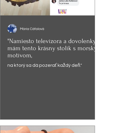
Mária Cáfalová
"Namiesto televízora a dovolenky,
mám tento krásny stolík s morským
motívom,
na ktorý sa dá pozerať každý deň."