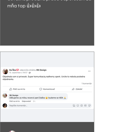
mňa top 👍👍👍