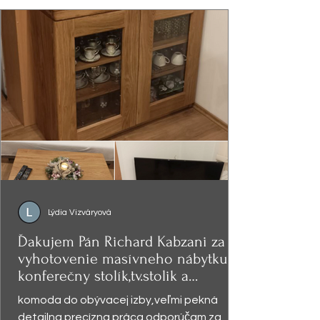
Lýdia Vizváryová
Ďakujem Pán Richard Kabzani za
vyhotovenie masívneho nábytku -
konferečny stolík,tv.stolik a
presklená
komoda do obývacej izby,veľmi pekná
detailna precízna práca odporúčam za