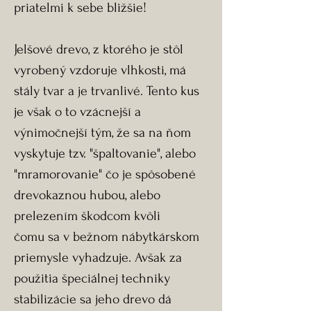
priatelmi k sebe bližšie!
Jelšové drevo, z ktorého je stôl
vyrobený vzdoruje vlhkosti, má
stály tvar a je trvanlivé. Tento kus
je však o to vzácnejší a
výnimočnejší tým, že sa na ňom
vyskytuje tzv. "špaltovanie", alebo
"mramorovanie" čo je spôsobené
drevokaznou hubou, alebo
prelezením škodcom kvôli
čomu sa v bežnom nábytkárskom
priemysle vyhadzuje. Avšak za
použitia špeciálnej techniky
stabilizácie sa jeho drevo dá