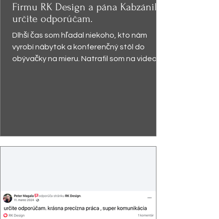
Firmu RK Design a pána Kabzániho
určite odporúčam.
Dlhší čas som hľadal niekoho, kto nám
vyrobí nábytok a konferenčný stôl do
obývačky na mieru. Natrafil som na video,
kde pán Kabzáni...