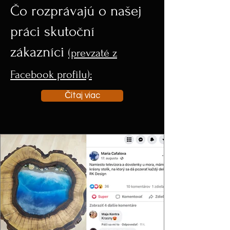
Čo rozprávajú o našej
práci skutoční
zákazníci
(prevzaté z
Facebook profilu):
Čítaj viac