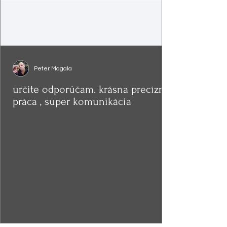
Peter Magala
určite odporúčam. krásna precízna
práca , super komunikácia