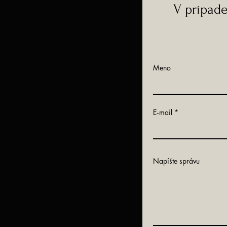
V prípad
Meno
E‑mail
Napíšte správu