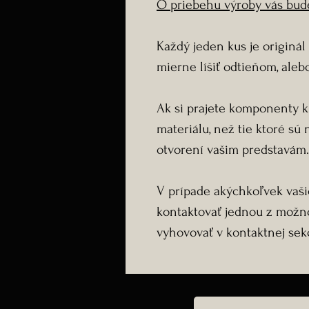
O priebehu výroby vás bud
Každý jeden kus je originá
mierne líšiť odtieňom, aleb
Ak si prajete komponenty k 
materiálu, než tie ktoré sú
otvorení vašim predstavám.
V prípade akýchkoľvek vaš
kontaktovať jednou z možno
vyhovovať v kontaktnej sekci