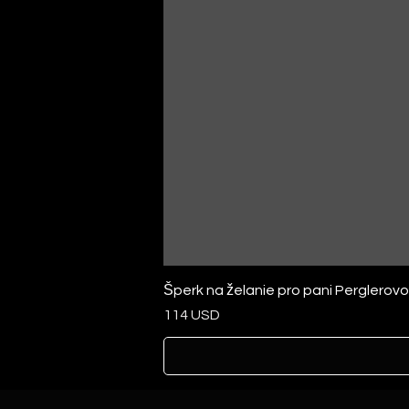
Šperk na želanie pro pani Perglerov
Cena
114 USD