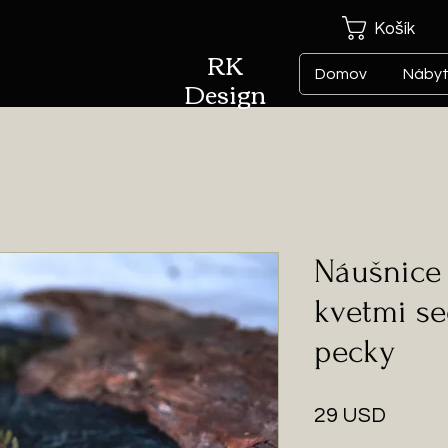
Košík
RK
Domov
Náby
Design
Náušnice 
kvetmi s
pecky
Price
29 USD