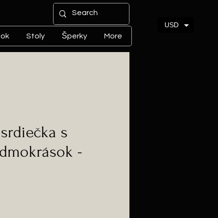
USD
tok
Stoly
Šperky
More
srdiečka s
edmokrások -