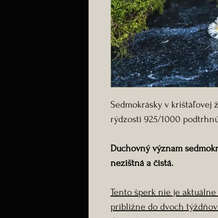
Sedmokrásky v krištáľovej ž
rýdzosti 925/1000 podtrhnú 
Duchovný význam sedmokrásk
nezištná a čistá.
Tento šperk nie je aktuálne
približne do dvoch týždňov