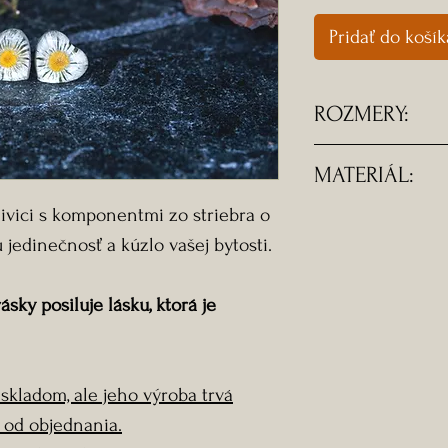
Pridať do košík
ROZMERY:
-Rozmery srdieck
MATERIÁL:
ivici s komponentmi zo striebra o
- komponenty sú
jedinečnosť a kúzlo vašej bytosti.
y posiluje lásku, ktorá je
 skladom, ale jeho výroba trvá
 od objednania.