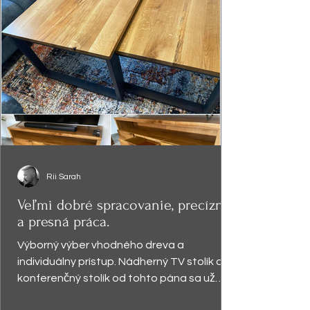
Rii Sarah
Veľmi dobré spracovanie, precízna
a presná práca.
Výborný výber vhodného dreva a
individuálny prístup. Nádherný TV stolík a
konferenčný stolík od tohto pána sa už
vyníma v obývačke a robí...