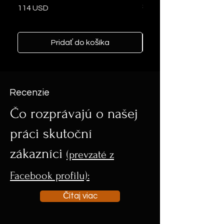
šperky z vlasov
Cena
114 USD
Cena
103 USD
Pridať do košíka
Recenzie
Čo rozprávajú o našej
práci skutoční
zákazníci
(prevzaté z
Facebook profilu):
Čítaj viac