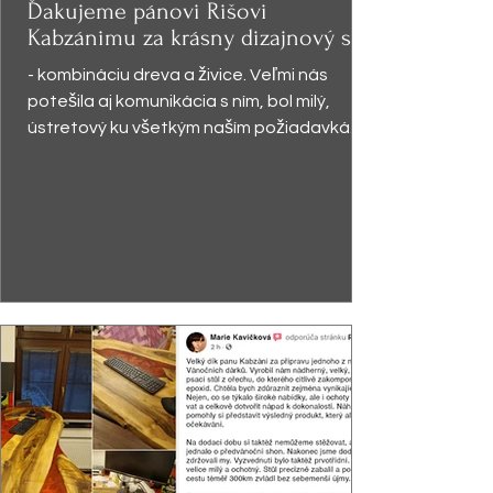
Ďakujeme pánovi Rišovi
Kabzánimu za krásny dizajnový stôl
- kombináciu dreva a živice. Veľmi nás
potešila aj komunikácia s ním, bol milý,
ústretový ku všetkým naším požiadavkám.
Stôl sa páčil ...