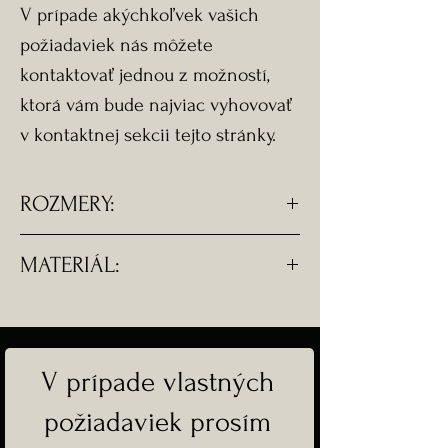
V prípade akýchkoľvek vašich
požiadaviek nás môžete
kontaktovať jednou z možností,
ktorá vám bude najviac vyhovovať
v kontaktnej sekcii tejto stránky.
ROZMERY:
- Komponent je nastaviteľný od ∅
MATERIÁL:
0 cm do 11 cm.
- Komponent je z chirurgickej
ocele.
V prípade vlastných
požiadaviek prosím