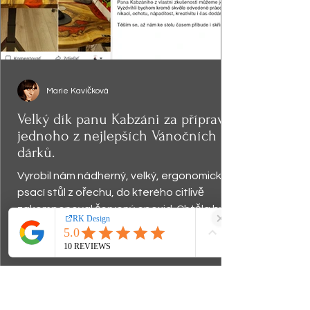
Marie Kavičková
Velký dík panu Kabzáni za přípravu
jednoho z nejlepších Vánočních
dárků.
Vyrobil nám nádherný, velký, ergonomický
psací stůl z ořechu, do kterého citlivě
zakomponoval červený epoxid. Chtěla bych
zdůraznit...