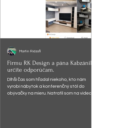
Martin Ridzoň
Firmu RK Design a pána Kabzániho
určite odporúčam.
Dlhší čas som hľadal niekoho, kto nám
vyrobí nábytok a konferenčný stôl do
obývačky na mieru. Natrafil som na video,
kde pán Kabzáni...