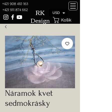
+421 908 410 163
RK
+421 911 874 662
USD
Design
Košík
Náramok kvet
sedmokrásky