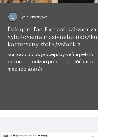
Lýdia Vizváryová
Ďakujem Pán Richard Kabzani za
vyhotovenie masívneho nábytku -
konferečny stolík,tv.stolik a
presklená
komoda do obývacej izby,veľmi pekná
detailna precízna práca odporúčam za
mňa top 👍👍👍