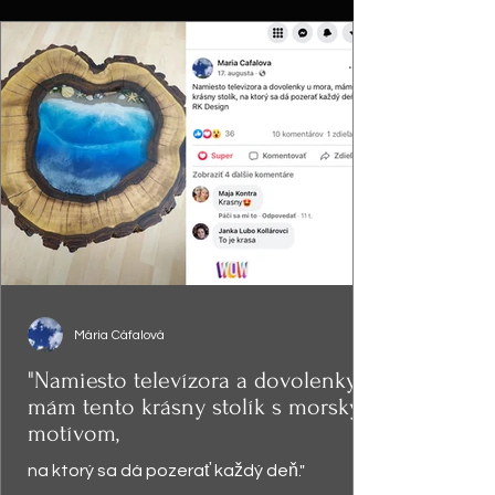
Mária Cáfalová
"Namiesto televízora a dovolenky,
mám tento krásny stolík s morským
motívom,
na ktorý sa dá pozerať každý deň."