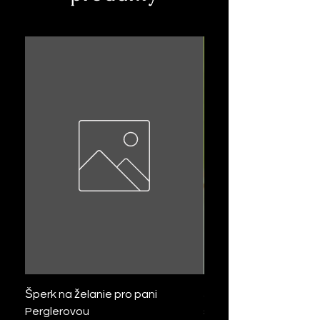
Šperk na želanie pro pani
Šperk na želanie zo pse
Perglerovou
slzička so zlatými trbli