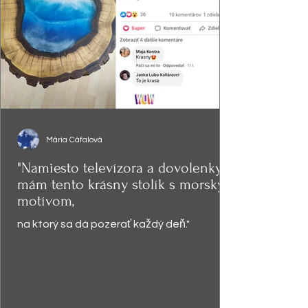
Mária Cáfalová
"Namiesto televízora a dovolenky,
mám tento krásny stolík s morským
motívom,
na ktorý sa dá pozerať každý deň."