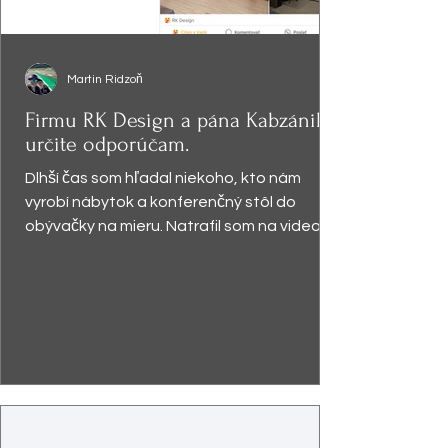
Martin Ridzoň
Firmu RK Design a pána Kabzániho
určite odporúčam.
Dlhší čas som hľadal niekoho, kto nám
vyrobí nábytok a konferenčný stôl do
obývačky na mieru. Natrafil som na video,
kde pán Kabzáni...