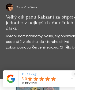
Marie Kavičková
Velký dík panu Kabzáni za přípravu
jednoho z nejlepších Vánočních
dárků.
Vyrobil nám nádherný, velký, ergonomický
psací stůl z ořechu, do kterého citlivě
zakomponoval červený epoxid. Chtěla bych
zdůraznit...