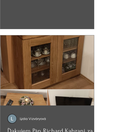
Lýdia Vizváryová
Ďakujem Pán Richard Kabzani za