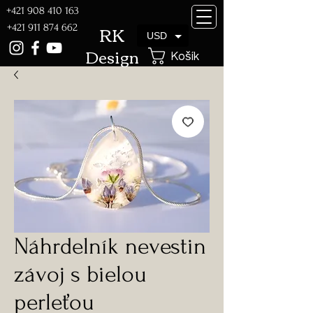
+421 908 410 163
RK
+421 911 874 662
USD
Design
Košík
Náhrdelník nevestin
závoj s bielou
perleťou