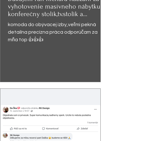
vyhotovenie masívneho nábytku -
konferečny stolík,tv.stolik a
presklená
komoda do obývacej izby,veľmi pekná
detailna precízna práca odporúčam za
mňa top 👍👍👍