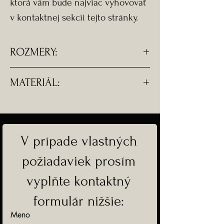
ktorá vám bude najviac vyhovovať
v kontaktnej sekcii tejto stránky.
ROZMERY:
-Rozmery prívesku: 2,5 x 2 x 0,7 cm
MATERIÁL:
-Dĺžka náhrdelníka: 50 cm
-Všetky komponenty sú z
chirurgickej ocele.
V prípade vlastných
-Doprava ZADARMO
požiadaviek prosím
vyplňte kontaktný
formulár nižšie:
Meno