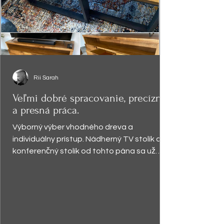
Rii Sarah
Veľmi dobré spracovanie, precízna
a presná práca.
Výborný výber vhodného dreva a
individuálny prístup. Nádherný TV stolík a
konferenčný stolík od tohto pána sa už
vyníma v obývačke a robí...