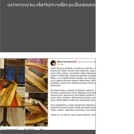
ústretový ku všetkým naším požiadavkám.
Stôl sa páčil ...