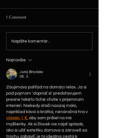
1 Comment
Objednala som si prívesok.
Krásne šperky, sup
Napíšte komentár...
Super komunikácia,
vrelo odporúčam 
nádherný šperk. Určite to
nebola posledná objednávka.
Najnovšie
Juraj Brezisko
08. 3.
Zaujímavý pohľad na domáci relax. Ja si 
pod pojmom 'dopriať si' predstavujem 
presne takéto tiché chvíle v príjemnom 
interiéri. Niekedy stačí naozaj málo, 
napríklad káva a krátka, nenáročná hra v 
classic 1 €
, aby som prišiel na iné 
myšlienky. Ak si človek vie nájsť spôsob, 
ako si užiť estetiku domova a zároveň sa 
trochu zabaviť, je to ideálna cesta k 