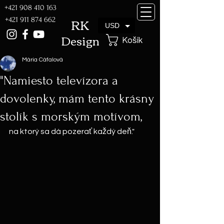
+421 908 410 163
RK
+421 911 874 662
USD
Design
Košík
Mária Cáfalová
"Namiesto televízora a
dovolenky, mám tento krásny
stolík s morským motívom,
na ktorý sa dá pozerať každý deň."