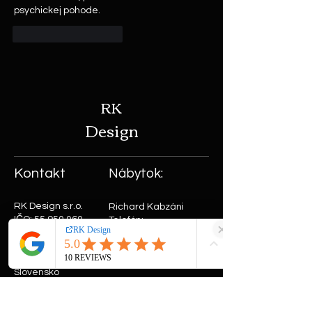
psychickej pohode.
Like
Odpovedať
RK
Design
Kontakt
Nábytok:
RK Design s.r.o.
Richard Kabzáni
IČO:
55 950 060
Telefón:
Adresa: Obrancov
+421908410163
mieru 14
Email:
kabrichard
90901 Skalica,
@gmail.com
Slovensko
Šperky:
E-shop