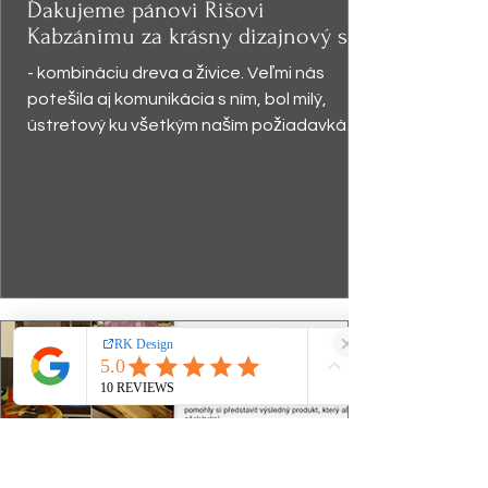
Ďakujeme pánovi Rišovi
Kabzánimu za krásny dizajnový stôl
- kombináciu dreva a živice. Veľmi nás
potešila aj komunikácia s ním, bol milý,
ústretový ku všetkým naším požiadavkám.
Stôl sa páčil ...