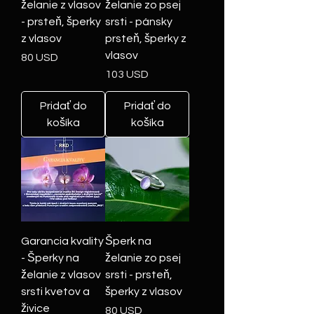
želanie z vlasov
želanie zo psej
- prsteň, šperky
srsti - pánsky
z vlasov
prsteň, šperky z
vlasov
Cena
80 USD
Cena
103 USD
Pridať do
Pridať do
košíka
košíka
Garancia kvality
Šperk na
- Šperky na
želanie zo psej
želanie z vlasov
srsti - prsteň,
srsti kvetov a
šperky z vlasov
živice
Cena
80 USD