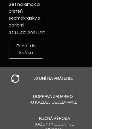
Set náramok a
prsteň
sedmokrásky s
perlami
Normálna cena
Zľavnená cena
311 USD
299 USD
Pridať do
košíka
30 DNÍ NA VRÁTENIE
DOPRAVA ZADARMO
KU KAŽDEJ OBJEDNÁVKE
RUČNÁ VÝROBA
KAŽDÝ PRODUKT JE