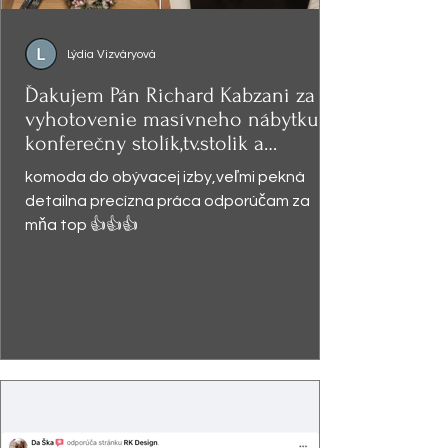
Lýdia Vizváryová
Ďakujem Pán Richard Kabzani za
vyhotovenie masívneho nábytku -
konferečny stolík,tv.stolik a
presklená
komoda do obývacej izby,veľmi pekná
detailna precízna práca odporúčam za
mňa top 👍👍👍