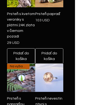
Prsteň s kvetom
Prsteň papraď
veroniky s
Cena
103 USD
plátmi 24K zlata
v čiernom
pozadí
Cena
29 USD
Pridať do
Pridať do
košíka
košíka
Na vyžiadanie
Prsteň s
Prsteň nevestin
papraďou
závoj s