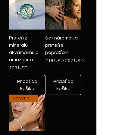
Prsteň z
Set náramok a
minerálu
prsteň s
akvamarínu a
papraďami
amazonitu
Normálna cena
Zľavnená cena
218 USD
207 USD
Cena
103 USD
Pridať do
Pridať do
košíka
košíka
Na vyžiadanie