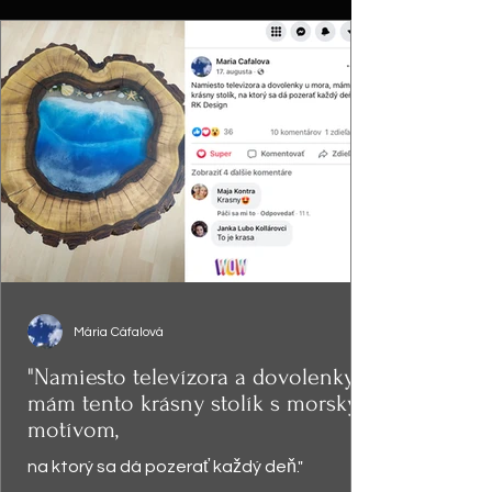
Mária Cáfalová
"Namiesto televízora a dovolenky,
mám tento krásny stolík s morským
motívom,
na ktorý sa dá pozerať každý deň."