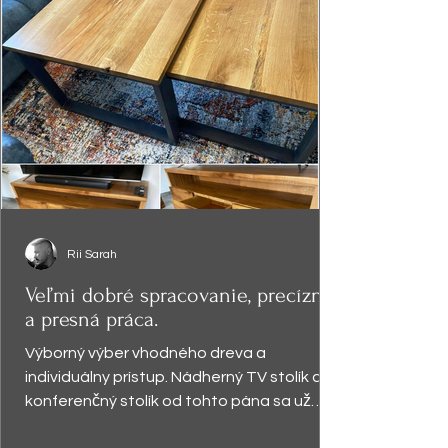
Rii Sarah
Veľmi dobré spracovanie, precízna
a presná práca.
Výborný výber vhodného dreva a
individuálny prístup. Nádherný TV stolík a
konferenčný stolík od tohto pána sa už
vyníma v obývačke a robí...