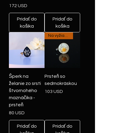
Cena
172 USD
Pridať do
Pridať do
košíka
košíka
Na vyžiadanie
Šperk na
Prsteň so
želanie zo srsti
sedmokráskou
štvornohého
Cena
103 USD
maznáčika -
prsteň
Cena
80 USD
Pridať do
Pridať do