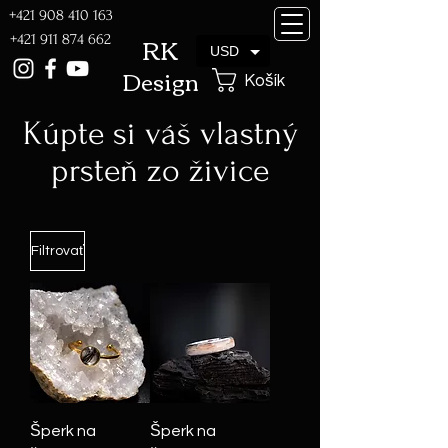
+421 908 410 163
RK
+421 911 874 662
USD
Design
Košík
Kúpte si váš vlastný
prsteň zo živice
Filtrovať
Šperk na
Šperk na