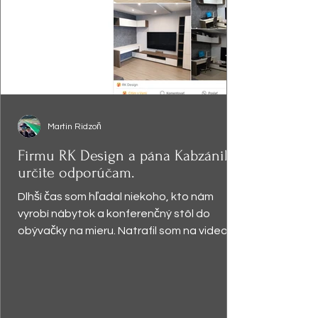
Martin Ridzoň
Firmu RK Design a pána Kabzániho
určite odporúčam.
Dlhší čas som hľadal niekoho, kto nám
vyrobí nábytok a konferenčný stôl do
obývačky na mieru. Natrafil som na video,
kde pán Kabzáni...