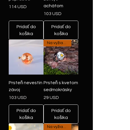
achátom
Cena
114 USD
Cena
103 USD
Pridať do
Pridať do
košíka
košíka
Na vyžiadanie
Prsteň nevestin
Prsteň s kvetom
závoj
sedmokrásky
Cena
Cena
103 USD
29 USD
Pridať do
Pridať do
košíka
košíka
Na vyžiadanie