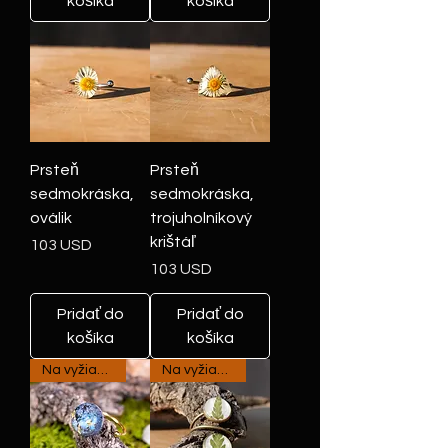
košíka
košíka
Prsteň
Prsteň
sedmokráska,
sedmokráska,
oválik
trojuholníkový
krištáľ
Cena
103 USD
Cena
103 USD
Pridať do
Pridať do
košíka
košíka
Na vyžiadanie
Na vyžiadanie