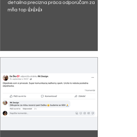
detailna precízna práca odporúčam za
mňa top 👍👍👍