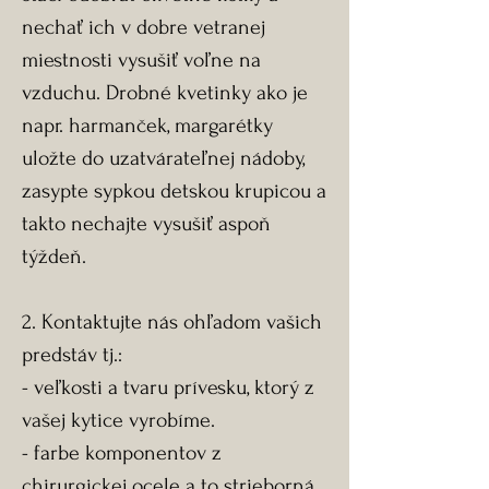
nechať ich v dobre vetranej
miestnosti vysušiť voľne na
vzduchu. Drobné kvetinky ako je
napr. harmanček, margarétky
uložte do uzatvárateľnej nádoby,
zasypte sypkou detskou krupicou a
takto nechajte vysušiť aspoň
týždeň.
2. Kontaktujte nás ohľadom vašich
predstáv tj.:
- veľkosti a tvaru prívesku, ktorý z
vašej kytice vyrobíme.
- farbe komponentov z
chirurgickej ocele a to strieborná,