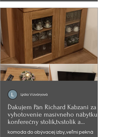
Lýdia Vizváryová
Ďakujem Pán Richard Kabzani za
vyhotovenie masívneho nábytku -
konferečny stolík,tv.stolik a
presklená
komoda do obývacej izby,veľmi pekná