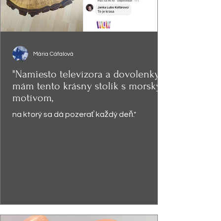
Mária Cáfalová
"Namiesto televízora a dovolenky,
mám tento krásny stolík s morským
motívom,
na ktorý sa dá pozerať každý deň."