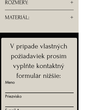
ROZMERY:
-Rozmery náušnice - 1,8 cm
MATERIÁL:
-Dĺžka náušnice s komponentom -
3 cm.
-Komponenty sú zo striebra Ag
925.
V prípade vlastných
-Doprava ZADARMO
požiadaviek prosím
vyplňte kontaktný
formulár nižšie:
Meno
Priezvisko