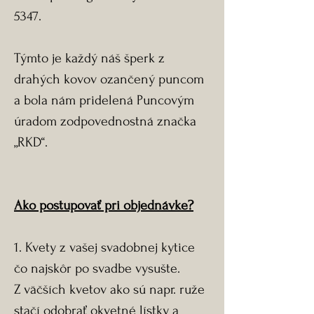
5347.
Týmto je každý náš šperk z
drahých kovov ozančený puncom
a bola nám pridelená Puncovým
úradom zodpovednostná značka
„RKD“.
Ako postupovať pri objednávke?
1. Kvety z vašej svadobnej kytice
čo najskôr po svadbe vysušte.
Z väčších kvetov ako sú napr. ruže
stačí odobrať okvetné lístky a