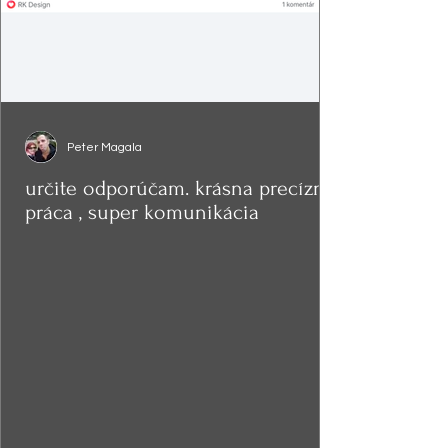
Peter Magala
určite odporúčam. krásna precízna
práca , super komunikácia