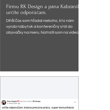
Firmu RK Design a pána Kabzániho
určite odporúčam.
Dlhší čas som hľadal niekoho, kto nám
vyrobí nábytok a konferenčný stôl do
obývačky na mieru. Natrafil som na video,
kde pán Kabzáni...