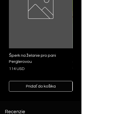
Šperk na želanie pro pani
Šperk na želanie zo pse
Perglerovou
slzička so zlatými trbli
šperky z vlasov
Cena
114 USD
Cena
103 USD
Pridať do košíka
Recenzie