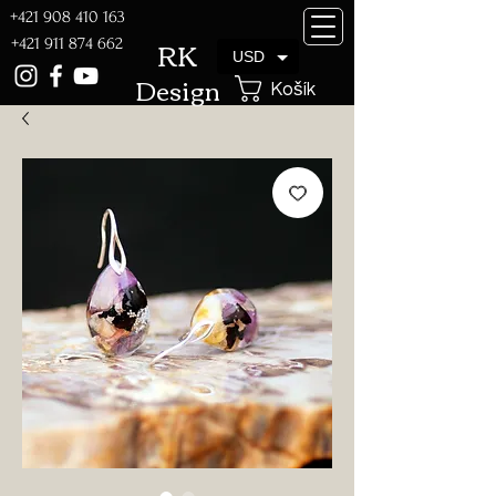
+421 908 410 163
RK
+421 911 874 662
USD
Design
Košík