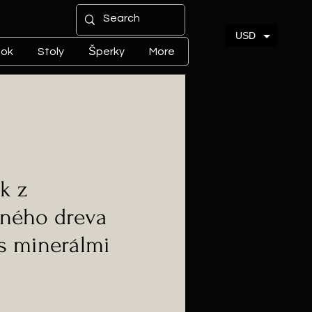
USD
tok
Stoly
Šperky
More
k z
jného dreva
s minerálmi