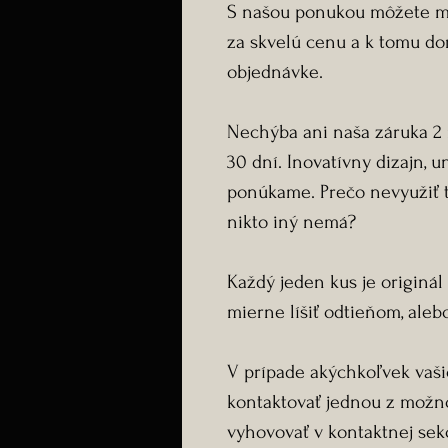
S našou ponukou môžete ma
za skvelú cenu a k tomu do
objednávke.
Nechýba ani naša záruka 2 
30 dní. Inovatívny dizajn, un
ponúkame. Prečo nevyužiť tú
nikto iný nemá?
Každý jeden kus je originá
mierne líšiť odtieňom, aleb
V prípade akýchkoľvek vaš
kontaktovať jednou z možno
vyhovovať v kontaktnej sekci