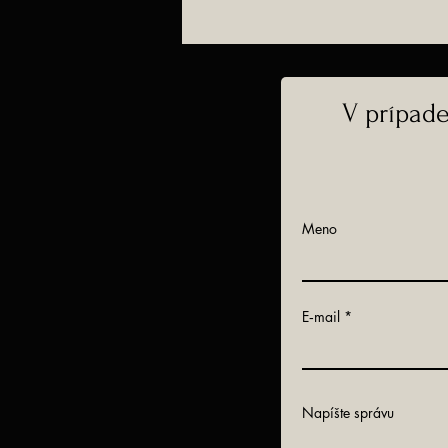
V prípad
Meno
E‑mail
Napíšte správu