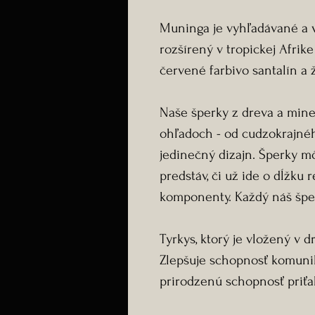
Muninga je vyhľadávané a v
rozšírený v tropickej Afrik
červené farbivo santalín a ž
Naše šperky z dreva a min
ohľadoch - od cudzokrajnéh
jedinečný dizajn. Šperky m
predstáv, či už ide o dĺžku r
komponenty. Každý náš šper
Tyrkys, ktorý je vložený v d
Zlepšuje schopnosť komuni
prirodzenú schopnosť priťa