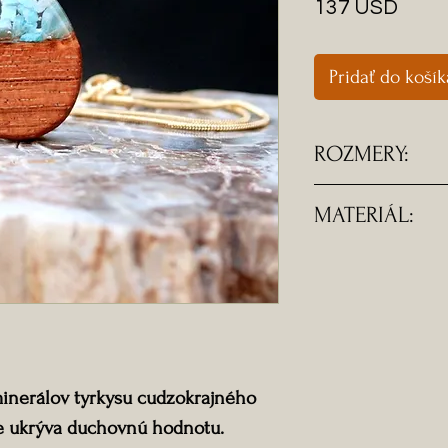
Price
137 USD
Pridať do košík
ROZMERY:
-Rozmery prívesk
MATERIÁL:
-Dĺžka náhrdelní
-Komponenty sú 
ocele.
-Doprava ZADA
minerálov tyrkysu cudzokrajného
be ukrýva duchovnú hodnotu.