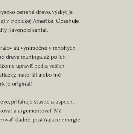
ysoko cenené drevo, výskyt je
e aj v tropickej Amerike. Obsahuje
ltý flavonoid santal.
erálov sú výnimočné v mnohých
o dreva muninga, až po ich
ôžeme upraviť podľa vašich
etiazky, materiál alebo iné
k je originál!
reve, priťahuje šťastie a úspech.
kovať a argumentovať. Má
hovať kladné, posilňujúce energie.