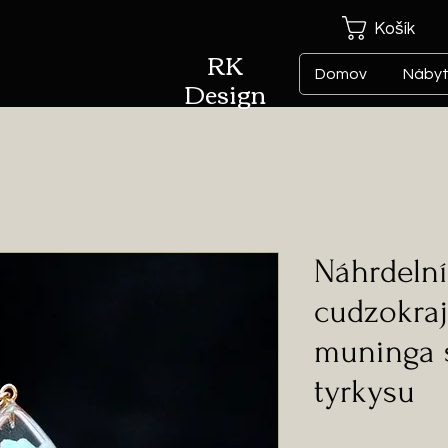
Košík
RK
Domov
Náby
Design
Náhrdelní
cudzokra
muninga 
tyrkysu