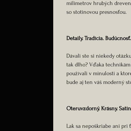
milimetrov hrubých drevený
so stotinovou presnosťou
Detaily. Tradícia. Budúcnosť.
Dávali ste si niekedy otázk
tak dlho? Vďaka technikám s
používali v minulosti a kto
bude aj ten váš moderný st
Oteruvzdorný. Krásny. Sati
Lak sa nepoškriabe ani pri