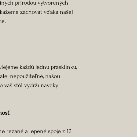
 iných prírodou vytvorených
Na fotke je "malý
okážeme zachovať vďaka našej
160X75X80 cm (Š
ce.
inú veľkosť, dre
ako je na výber 
nás kontaktovať
0908410163, mai
alebo vyplnením
vylejeme každú jednu prasklinku,
nižšie na tejto s
ďalej nepoužiteľné, našou
o váš stôl vydrží naveky.
Povrchová úprav
Je možné vybrať 
nosť.
povrchovej úpra
- Olej Rubio Mon
ne rezané a lepené spoje z 12
ekologický a vy