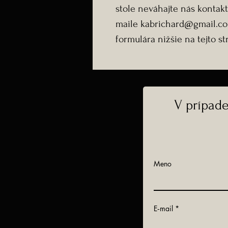
stole neváhajte nás kontak
maile kabrichard@gmail.co
formulára nižšie na tejto s
V prípad
Meno
E‑mail