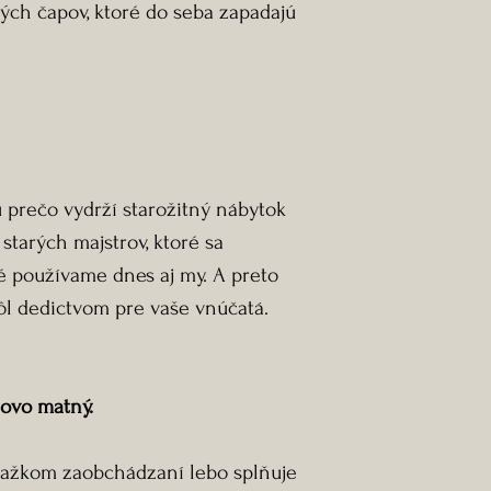
ch čapov, ktoré do seba zapadajú
živíc, voskov a v
.
mechanickú záťaž
vzhľad a zvýrazň
-Akryluretanový l
atraktívny vzhľad
B1 proti poškria
u prečo vydrží starožitný nábytok
riadu.
tarých majstrov, ktoré sa
ré používame dnes aj my. A preto
-Na objednávku, 
ôl dedictvom pre vaše vnúčatá.
zdarma.
-Každý jeden kus
výsledný produkt
novo matný.
tvarom.
 ťažkom zaobchádzaní lebo splňuje