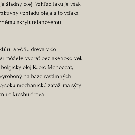
je žiadny olej. Vzhľad laku je však
aktívny vzhľadu oleja a to vďaka
trnému akryluretanovému
uktúru a vôňu dreva v čo
k si môžete vybrať bez akéhokoľvek
 belgický olej Rubio Monocoat,
 vyrobený na báze rastlinných
í vysokú mechanickú záťaž, má sýty
zňuje kresbu dreva.