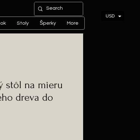
USD
tok
Stoly
Šperky
More
ý stôl na mieru
eho dreva do
ce