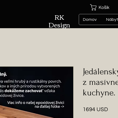
Košík
RK
Domov
Náby
Design
Jedálensk
z masívn
kuchyne.
Pri
1694 USD