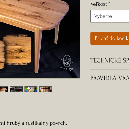
Veľkosť
*
Vyberte
Pridať do košík
TECHNICKÉ ŠP
Výrobok nie je 
PRAVIDLÁ VRÁ
týždňov.
-30-dňová garanc
Hrúbka vrchnej 
-Predĺžená zár
Hrúbka nôh a lu
Rádius zaoblenia
i hrubý a rustikálny povrch.