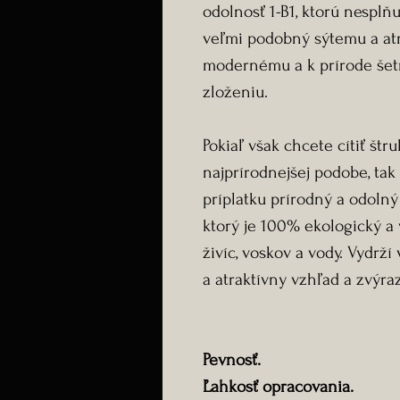
odolnosť 1-B1, ktorú nesplňu
veľmi podobný sýtemu a atr
modernému a k prírode še
zloženiu.
Pokiaľ však chcete cítiť štr
najprírodnejšej podobe, ta
príplatku prírodný a odolný
ktorý je 100% ekologický a
živíc, voskov a vody. Vydrž
a atraktívny vzhľad a zvýra
Pevnosť.
Ľahkosť opracovania.