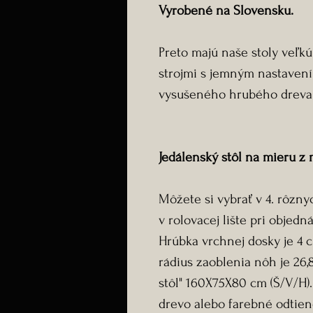
Vyrobené na Slovensku.
Preto majú naše stoly veľkú
strojmi s jemným nastaven
vysušeného hrubého dreva 
Jedálenský stôl na mieru z
Môžete si vybrať v 4. rôznyc
v rolovacej lište pri objedn
Hrúbka vrchnej dosky je 4 
rádius zaoblenia nôh je 26,
stôl" 160X75X80 cm (Š/V/H).
drevo alebo farebné odtien