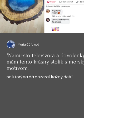
Mária Cáfalová
"Namiesto televízora a dovolenky,
mám tento krásny stolík s morským
motívom,
na ktorý sa dá pozerať každý deň."