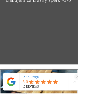
Ďakujem za krásny šperk <3<3