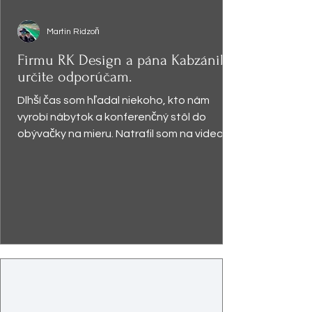
Martin Ridzoň
Firmu RK Design a pána Kabzániho
určite odporúčam.
Dlhší čas som hľadal niekoho, kto nám
vyrobí nábytok a konferenčný stôl do
obývačky na mieru. Natrafil som na video,
kde pán Kabzáni...