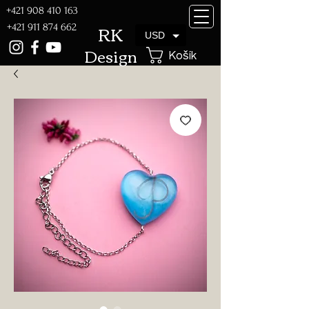
+421 908 410 163
RK
+421 911 874 662
USD
Design
Košík