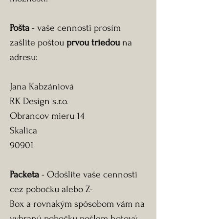
Pošta
- vaše cennosti prosím
zašlite poštou
prvou triedou
na
adresu:
Jana Kabzániová
RK Design s.r.o.
Obrancov mieru 14
Skalica
90901
Packeta
- Odošlite vaše cennosti
cez pobočku alebo Z-
Box a rovnakým spôsobom vám na
vybranú pobočku pošlem hotový