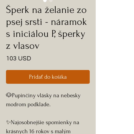
Šperk na želanie zo
psej srsti - náramok
s iniciálou P, šperky
z vlasov
Price
103 USD
Pridať do košíka
🐶Pupinčiny vlásky na nebesky
modrom podklade.
✨Najosobnejšie spomienky na
krásnych 16 rokov s malým