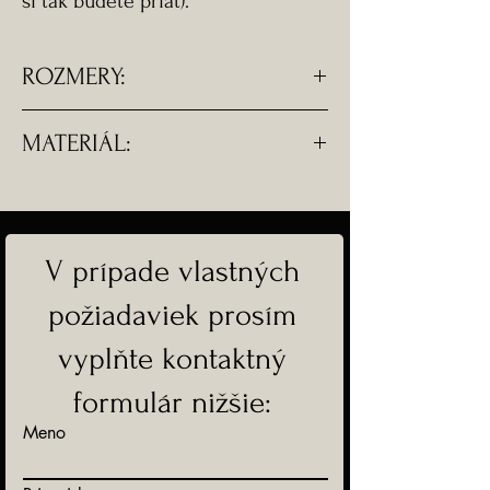
si tak budete priať).
ROZMERY:
- Rozmery srdiečka - 2 x 2 cm.
MATERIÁL:
- Dĺžka oceľové retiazky je
ľubovoľne nastaviteľná.
- Komponenty sú z chirurgickej
ocele.
V prípade vlastných
-Doprava ZADARMO
požiadaviek prosím
vyplňte kontaktný
formulár nižšie:
Meno