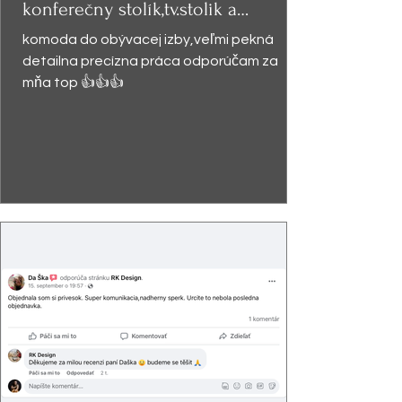
konferečny stolík,tv.stolik a
presklená
komoda do obývacej izby,veľmi pekná
detailna precízna práca odporúčam za
mňa top 👍👍👍