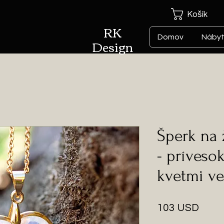
Košík
RK
Domov
Náby
Design
Šperk na 
- príveso
kvetmi ve
Price
103 USD