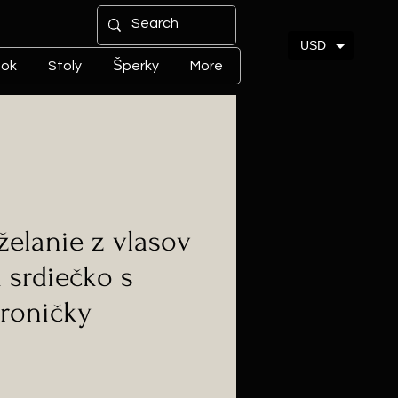
USD
tok
Stoly
Šperky
More
želanie z vlasov
k srdiečko s
roničky