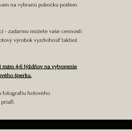
vám na vybranú pobočku pošlem
ci - zadarmo môžete vaše cennosti
otový výrobok vyzdvihnúť taktiež
í mám 4-6 týždňov na vytvorenie
vého šperku.
 fotografiu hotového
priať).