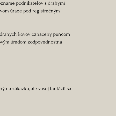
zozname podnikateľov s drahými
vom úrade pod registračným
z drahých kovov označený puncom
covým úradom zodpovednostná
ý na zákazku, ale vašej fantázii sa