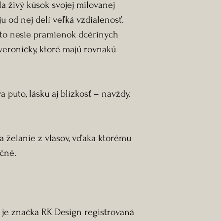
a živý kúsok svojej milovanej
ju od nej delí veľká vzdialenosť.
reto nesie pramienok dcérinych
 veroničky, ktoré majú rovnakú
 puto, lásku aj blízkosť – navždy.
 želanie z vlasov, vďaka ktorému
čné.
 je značka RK Design registrovaná