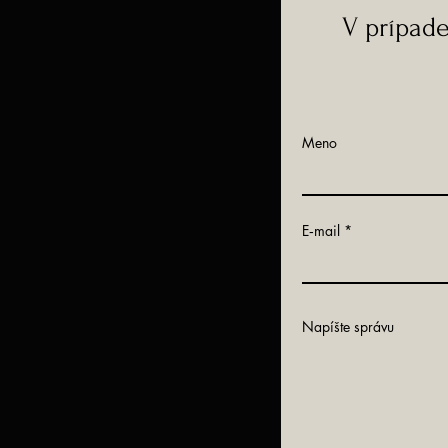
V prípad
Meno
E‑mail
Napíšte správu