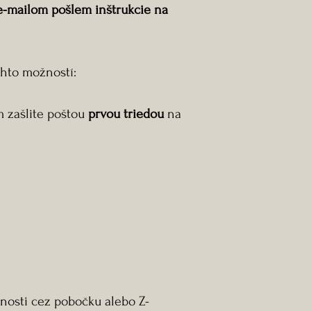
e-mailom pošlem inštrukcie na
chto možností:
m zašlite poštou
prvou triedou
na
nosti cez pobočku alebo Z-