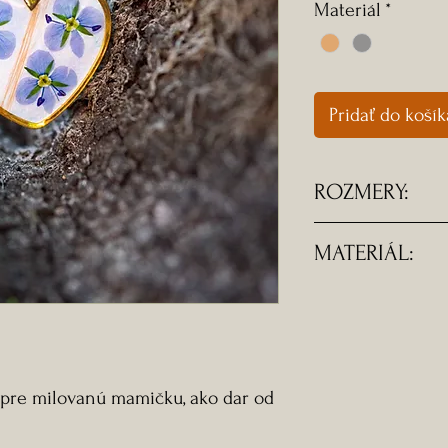
Materiál
*
Pridať do košík
ROZMERY:
- Rozmery srdiečka -
MATERIÁL:
- Retiazka je do
na fotografii je i
- Komponenty z 
-Doprava ZADA
 pre milovanú mamičku, ako dar od