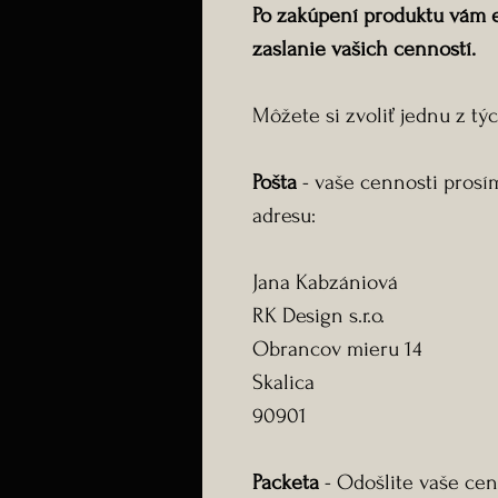
Po zakúpení produktu vám 
zaslanie vašich cenností.
Môžete si zvoliť jednu z tý
Pošta
- vaše cennosti prosí
adresu:
Jana Kabzániová
RK Design s.r.o.
Obrancov mieru 14
Skalica
90901
Packeta
- Odošlite vaše cen