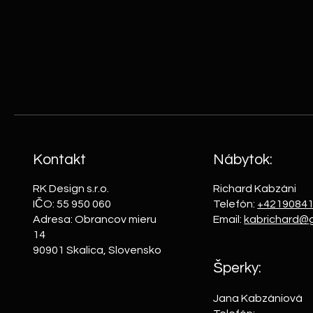
dovolenky, mám tento krásny
stolík s morským motívom,
Kontakt
Nábytok:
RK Design s.r.o.
Richard Kabzáni
IČO:
55 950 060
Telefón:
+4219084
Adresa: Obrancov mieru
Email:
kabrichard@
14
90901 Skalica, Slovensko
Šperky:
Jana Kabzániová