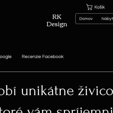
Košík
RK
Domov
Náby
Design
oogle
Recenzie Facebook
robí unikátne živic
 ktoré vám spríjemn