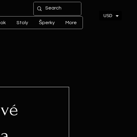
USD
tok
Stoly
Šperky
More
ové
ia