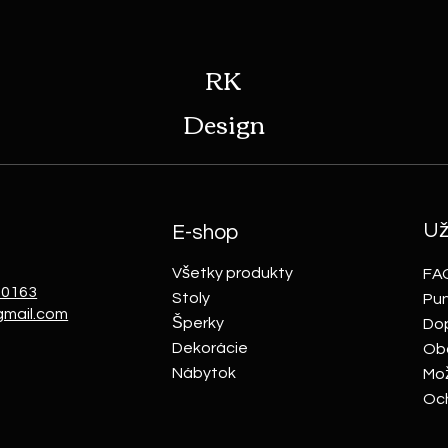
vyhotovenie masívneho nábytku
Supe
-konferečny stolík,tv.stolik a
šperk
presklená
objed
RK
Design
Už
E-shop
Všetky produkty
FA
10163
Stoly
Pun
gmail.com
Šperky
Dop
Dekorácie
Ob
Nábytok
Mož
Och