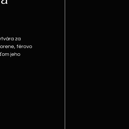
ytvára za 
vorene, férovo 
sťom jeho 