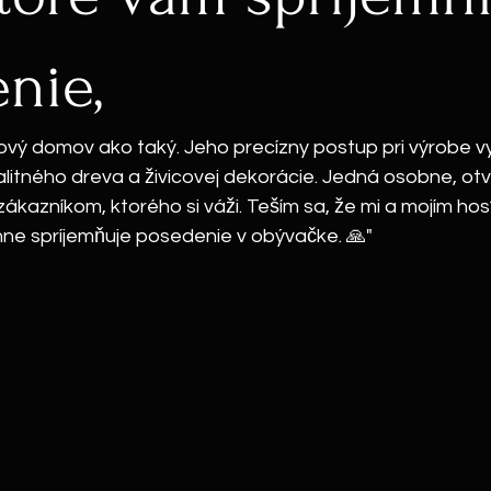
nie,
ový domov ako taký. Jeho precízny postup pri výrobe v
alitného dreva a živicovej dekorácie. Jedná osobne, ot
ákazníkom, ktorého si váži. Teším sa, že mi a mojím ho
nne spríjemňuje posedenie v obývačke. 🙏"