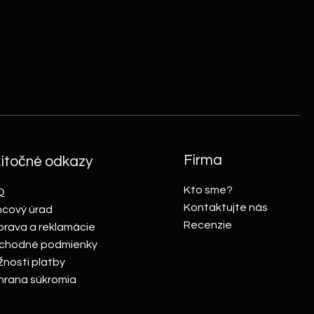
r komunikácia, nádherný
. Určite to nebola posledná
návka.
Firma
itočné odkazy
Kto sme?
Q
Kontaktujte nás
cový úrad
Recenzie
rava a reklamácie
chodné podmienky
nosti platby
rana súkromia