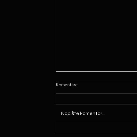
Komentáre
Napíšte komentár...
"Namiesto televízora a