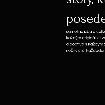
posede
samotnú izbu a celk
každým originál z kv
a poctivo s každým z
riečny stôl každode