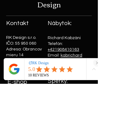
Design
Kontakt
Nábytok:
RK Design s.r.o.
Richard Kabzáni
IČO:
55 950 060
Telefón:
Adresa: Obrancov
+421908410163
mieru 14
Email:
kabrichard
90901 Skalica,
@gmail.com
Slovensko
Šperky:
E-shop
Jana Kabzániová
Všetky produkty
Telefón:
Stoly
+421911874662
Šperky
Email:
kabzjana@gm
Dekorácie
ail.com