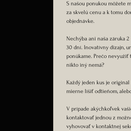
S našou ponukou môžete ma
za skvelú cenu a k tomu do
objednávke.
Nechýba ani naša záruka 2 
30 dní. Inovatívny dizajn, un
ponúkame. Prečo nevyužiť tú
nikto iný nemá?
Každý jeden kus je originá
mierne líšiť odtieňom, aleb
V prípade akýchkoľvek vaš
kontaktovať jednou z možno
vyhovovať v kontaktnej sekci