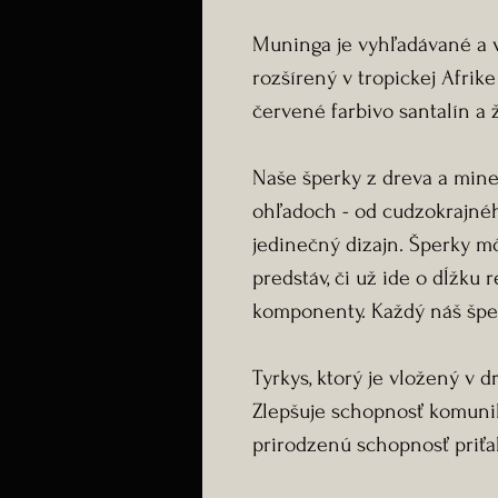
Muninga je vyhľadávané a v
rozšírený v tropickej Afrik
červené farbivo santalín a ž
Naše šperky z dreva a min
ohľadoch - od cudzokrajnéh
jedinečný dizajn. Šperky m
predstáv, či už ide o dĺžku r
komponenty. Každý náš šper
Tyrkys, ktorý je vložený v d
Zlepšuje schopnosť komuni
prirodzenú schopnosť priťa