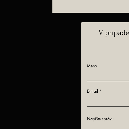
V prípad
Meno
E‑mail
Napíšte správu