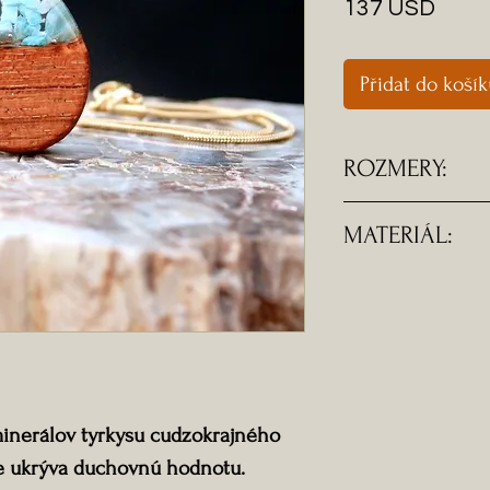
Cena
137 USD
Přidat do koší
ROZMERY:
-Rozmery prívesk
MATERIÁL:
-Dĺžka náhrdelní
-Komponenty sú 
ocele.
-Doprava ZADA
minerálov tyrkysu cudzokrajného
be ukrýva duchovnú hodnotu.