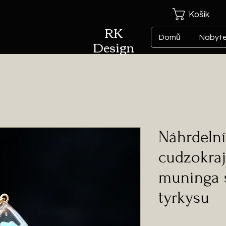
Košík
RK
Domů
Nábyt
Design
Náhrdelní
cudzokra
muninga 
tyrkysu