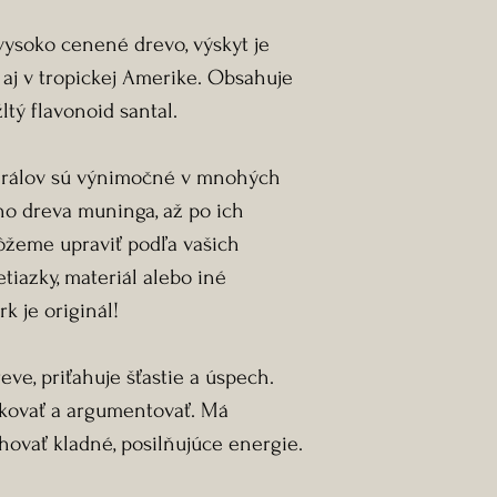
ysoko cenené drevo, výskyt je
e aj v tropickej Amerike. Obsahuje
ltý flavonoid santal.
erálov sú výnimočné v mnohých
o dreva muninga, až po ich
ôžeme upraviť podľa vašich
etiazky, materiál alebo iné
k je originál!
reve, priťahuje šťastie a úspech.
kovať a argumentovať. Má
hovať kladné, posilňujúce energie.