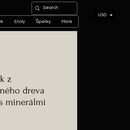
USD
ek
Stoly
Šperky
More
k z
jného dreva
s minerálmi