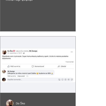
Da Ška