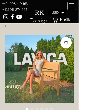
+421 908 410 163
RK
+421 911 874 662
USD
Design
Košík