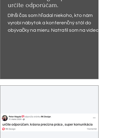
určite odporúčam.
Dlhší čas som hľadal niekoho, kto nám
vyrobí nábytok a konferenčný stôl do
obývačky na mieru. Natrafil som na video,
kde pán Kabzáni...