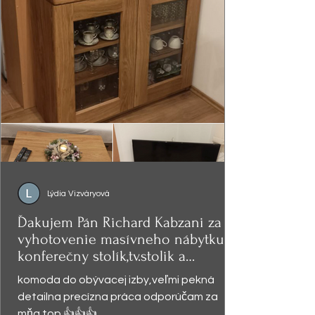
Lýdia Vizváryová
Ďakujem Pán Richard Kabzani za
vyhotovenie masívneho nábytku -
konferečny stolík,tv.stolik a
presklená
komoda do obývacej izby,veľmi pekná
detailna precízna práca odporúčam za
mňa top 👍👍👍