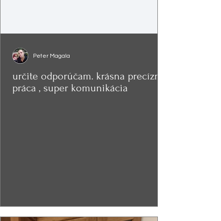
Peter Magala
určite odporúčam. krásna precízna
práca , super komunikácia