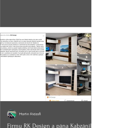
Martin Ridzoň
Firmu RK Design a pána Kabzániho