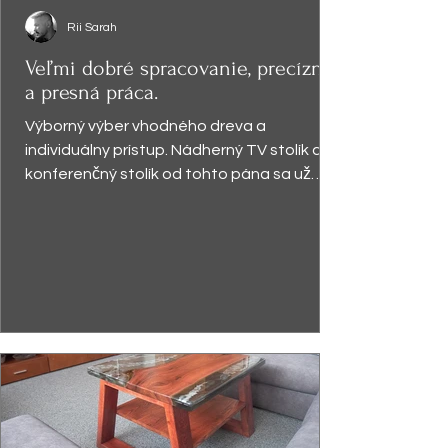
Rii Sarah
Veľmi dobré spracovanie, precízna
a presná práca.
Výborný výber vhodného dreva a
individuálny prístup. Nádherný TV stolík a
konferenčný stolík od tohto pána sa už
vyníma v obývačke a robí...