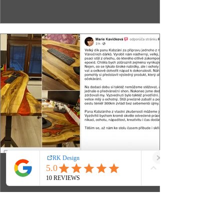
Marie Kavičková
Velký dík panu Kabzáni za přípravu
jednoho z nejlepších Vánočních
dárků.