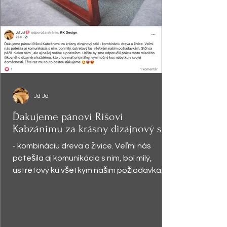
Jd Jd
Ďakujeme pánovi Rišovi
Kabzánimu za krásny dizajnový stôl
- kombináciu dreva a živice. Veľmi nás
potešila aj komunikácia s ním, bol milý,
ústretový ku všetkým naším požiadavkám.
Stôl sa páčil ...