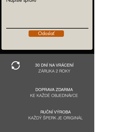
Napíšte správu
Odoslať
30 DNÍ NA VRÁCENÍ
ZÁRUKA 2 ROKY
DOPRAVA ZDARMA
KE KAŽDÉ OBJEDNÁVCE
RUČNÍ VÝROBA
KAŽDÝ ŠPERK JE ORIGINÁL