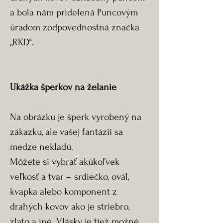
a bola nám pridelená Puncovým
úradom zodpovednostná značka
„RKD“.
Ukážka šperkov na želanie
Na obrázku je šperk vyrobený na
zákazku, ale vašej fantázii sa
medze nekladú.
Môžete si vybrať akúkoľvek
veľkosť a tvar – srdiečko, ovál,
kvapka alebo komponent z
drahých kovov ako je striebro,
zlato a iné. Vlásky je tiež možné