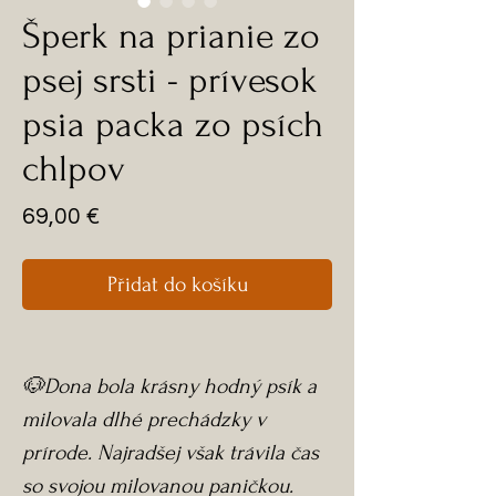
Šperk na prianie zo
psej srsti - prívesok
psia packa zo psích
chlpov
Cena
69,00 €
Přidat do košíku
🐶Dona bola krásny hodný psík a
milovala dlhé prechádzky v
prírode. Najradšej však trávila čas
so svojou milovanou paničkou.