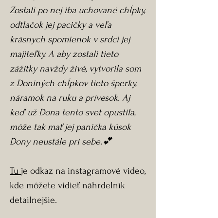
Zostali po nej iba uchované chĺpky,
odtlačok jej pacičky a veľa
krásnych spomienok v srdci jej
majiteľky. A aby zostali tieto
zážitky navždy živé, vytvorila som
z Doniných chĺpkov tieto šperky,
náramok na ruku a prívesok. Aj
keď už Dona tento svet opustila,
môže tak mať jej panička kúsok
Dony neustále pri sebe.💕
Tu
je odkaz na instagramové video​​​​​​,
kde môžete vidieť náhrdelník
detailnejšie.