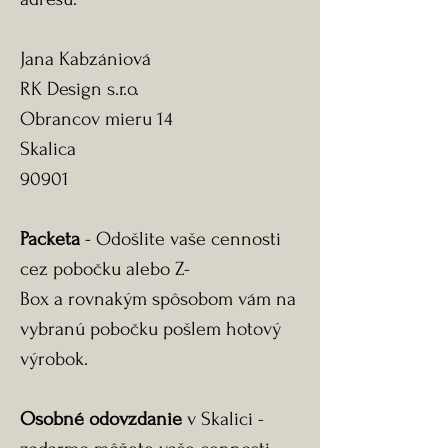
Jana Kabzániová
RK Design s.r.o.
Obrancov mieru 14
Skalica
90901
Packeta
- Odošlite vaše cennosti
cez pobočku alebo Z-
Box a rovnakým spôsobom vám na
vybranú pobočku pošlem hotový
výrobok.
Osobné odovzdanie
v Skalici -