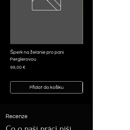
Šperk na želanie pro pani
Šperk na želanie zo pse
Perglerovou
slzička so zlatými trbli
šperky z vlasov
Cena
99,00 €
Cena
89,00 €
Přidat do košíku
Recenze
Co o naší práci píší