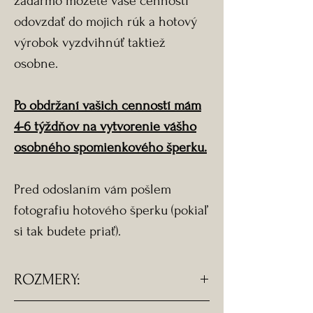
zadarmo môžete vaše cennosti
odovzdať do mojich rúk a hotový
výrobok vyzdvihnúť taktiež
osobne.
Po obdržaní vašich cenností mám
4-6 týždňov na vytvorenie vášho
osobného spomienkového šperku.
Pred odoslaním vám pošlem
fotografiu hotového šperku (pokiaľ
si tak budete priať).
ROZMERY:
- Rozmery srdiečka - 2,3 x 2,4 cm