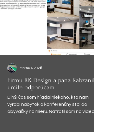
Martin Ridzoň
Firmu RK Design a pána Kabzániho
určite odporúčam.
Dlhší čas som hľadal niekoho, kto nám
vyrobí nábytok a konferenčný stôl do
obývačky na mieru. Natrafil som na video,
kde pán Kabzáni...