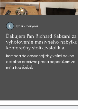
Lýdia Vizváryová
Ďakujem Pán Richard Kabzani za
vyhotovenie masívneho nábytku -
konferečny stolík,tv.stolik a
presklená
komoda do obývacej izby,veľmi pekná
detailna precízna práca odporúčam za
mňa top 👍👍👍