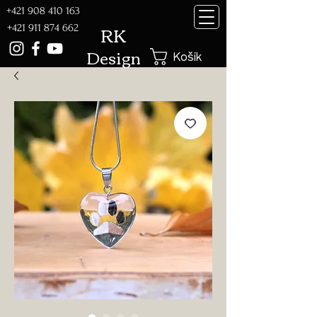
+421 908 410 163
RK
+421 911 874 662
Design
Košík