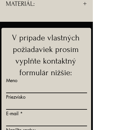
MATERIÁL:
- Retiazka je dostupná na
dokúpenie zvlášť, na fotografii je
- Komponenty sú z chirurgickej
iba ilustračná.
ocele.
V prípade vlastných
-Doprava ZADARMO
požiadaviek prosím
vyplňte kontaktný
formulár nižšie:
Meno
Priezvisko
E‑mail