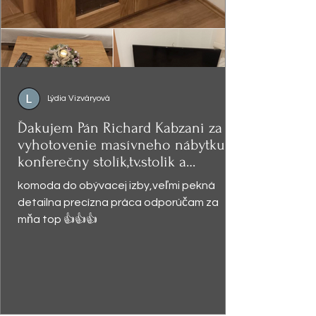
Lýdia Vizváryová
Ďakujem Pán Richard Kabzani za
vyhotovenie masívneho nábytku -
konferečny stolík,tv.stolik a
presklená
komoda do obývacej izby,veľmi pekná
detailna precízna práca odporúčam za
mňa top 👍👍👍