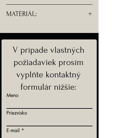
- Rozmery srdiečka: 0,95 mm
MATERIÁL:
- Retiazka je dostupná na
dokúpenie zvlášť, na fotografii je
Na výber:
iba ilustračná.
- pozlátená chirurgická oceľ
- zlato - Au 585
V prípade vlastných
požiadaviek prosím
- Doprava ZADARMO
vyplňte kontaktný
formulár nižšie:
Meno
Priezvisko
E‑mail