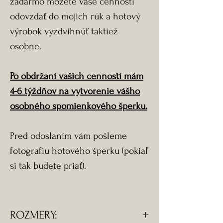
zadarmo môžete vaše cennosti
odovzdať do mojich rúk a hotový
výrobok vyzdvihnúť taktiež
osobne.
Po obdržaní vašich cenností mám
4-6 týždňov na vytvorenie vášho
osobného spomienkového šperku.
Pred odoslaním vám pošleme
fotografiu hotového šperku (pokiaľ
si tak budete priať).
ROZMERY: