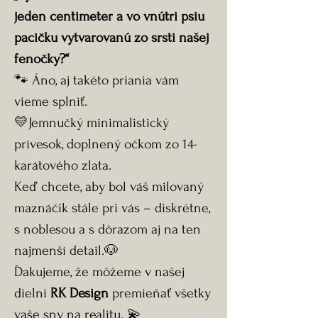
jeden centimeter a vo vnútri psiu
pacičku vytvarovanú zo srsti našej
fenočky?“
🐾 Áno, aj takéto priania vám
vieme splniť.
💛Jemnučký minimalistický
prívesok, doplnený očkom zo 14-
karátového zlata.
Keď chcete, aby bol váš milovaný
maznáčik stále pri vás – diskrétne,
s noblesou a s dôrazom aj na ten
najmenší detail.🐶
Ďakujeme, že môžeme v našej
dielni
RK Design
premieňať všetky
vaše sny na realitu. 💫