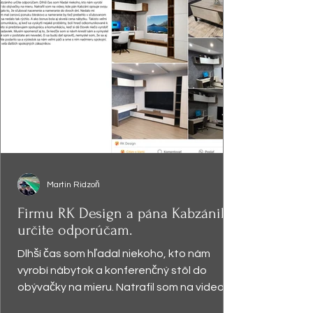
Martin Ridzoň
Firmu RK Design a pána Kabzániho
určite odporúčam.
Dlhší čas som hľadal niekoho, kto nám
vyrobí nábytok a konferenčný stôl do
obývačky na mieru. Natrafil som na video,
kde pán Kabzáni...