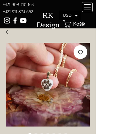
+421 908 410 163
RK
+421 911 874 662
USD
Design
Košík