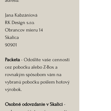
adresu:
Jana Kabzániová
RK Design s.r.o.
Obrancov mieru 14
Skalica
90901
Packeta
- Odošlite vaše cennosti
cez pobočku alebo Z-Box a
rovnakým spôsobom vám na
vybranú pobočku pošlem hotový
výrobok.
Osobné odovzdanie v Skalici
-