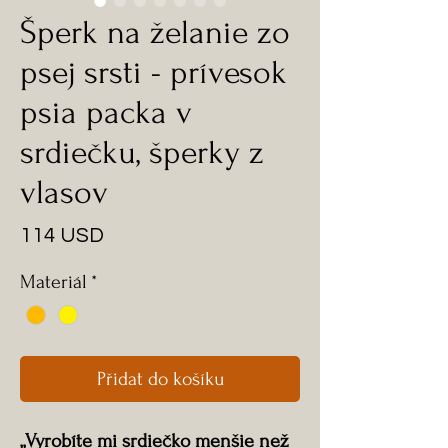
Šperk na želanie zo
psej srsti - prívesok
psia packa v
srdiečku, šperky z
vlasov
Cena
114 USD
Materiál
*
Přidat do košíku
„Vyrobíte mi srdiečko menšie než