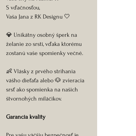
S vďačnosťou,
Vaša Jana z RK Designu 🤍
💎 Unikátny osobný šperk na
želanie zo srsti, vďaka ktorému
zostanú vaše spomienky večné.
👶 Vlásky z prvého strihania
vášho dieťaťa alebo 🐶 zvieracia
srsť ako spomienka na našich
štvornohých miláčikov.
Garancia kvality
Pre vašu väčšiu bezpečnosť je