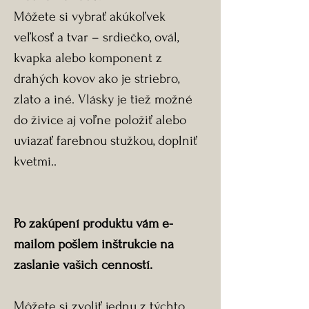
Môžete si vybrať akúkoľvek
veľkosť a tvar – srdiečko, ovál,
kvapka alebo komponent z
drahých kovov ako je striebro,
zlato a iné. Vlásky je tiež možné
do živice aj voľne položiť alebo
uviazať farebnou stužkou, doplniť
kvetmi..
Po zakúpení produktu vám e-
mailom pošlem inštrukcie na
zaslanie vašich cenností.
Môžete si zvoliť jednu z týchto