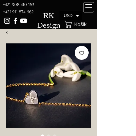
+421 908 410 163
RK
+421 911 874 662
USD
Design
Košík