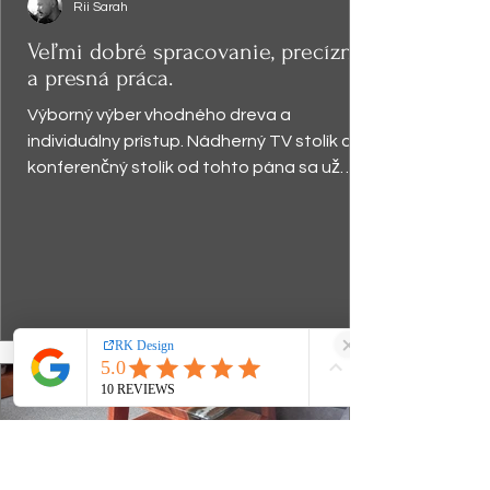
Rii Sarah
Veľmi dobré spracovanie, precízna
a presná práca.
Výborný výber vhodného dreva a
individuálny prístup. Nádherný TV stolík a
konferenčný stolík od tohto pána sa už
vyníma v obývačke a robí...