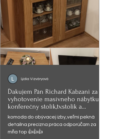
Lýdia Vizváryová
Ďakujem Pán Richard Kabzani za
vyhotovenie masívneho nábytku -
konferečny stolík,tv.stolik a
presklená
komoda do obývacej izby,veľmi pekná
detailna precízna práca odporúčam za
mňa top 👍👍👍