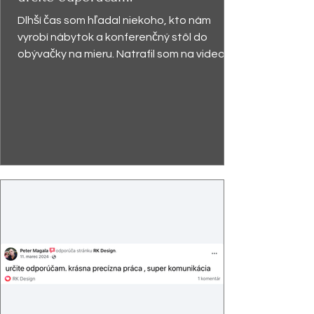
Dlhší čas som hľadal niekoho, kto nám
vyrobí nábytok a konferenčný stôl do
obývačky na mieru. Natrafil som na video,
kde pán Kabzáni...