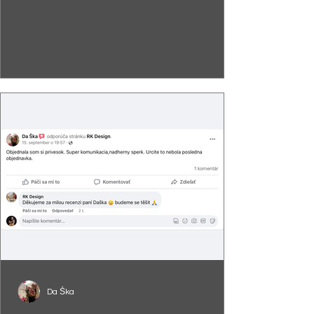
Da Ška