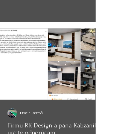
Martin Ridzoň
Firmu RK Design a pána Kabzániho
určite odporúčam.