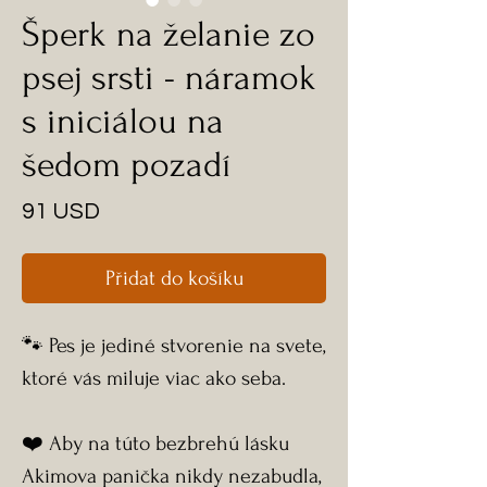
Šperk na želanie zo
psej srsti - náramok
s iniciálou na
šedom pozadí
Cena
91 USD
Přidat do košíku
🐾 Pes je jediné stvorenie na svete,
ktoré vás miluje viac ako seba.
❤️ Aby na túto bezbrehú lásku
Akimova panička nikdy nezabudla,