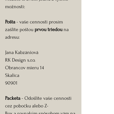
možností:
Pošta
- vaše cennosti prosím
zašlite poštou
prvou triedou
na
adresu:
Jana Kabzániová
RK Design s.r.o.
Obrancov mieru 14
Skalica
90901
Packeta
- Odošlite vaše cennosti
cez pobočku alebo Z-
Box a rovnakým spôsobom vám na