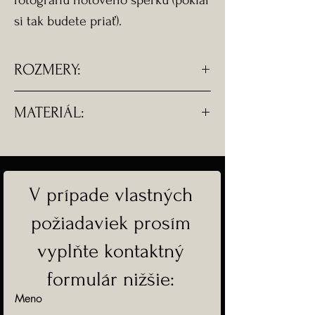
fotografiu hotového šperku (pokiaľ
si tak budete priať).
ROZMERY:
- Rozmery srdiečka - 1,3 x 1,3 cm.
MATERIÁL:
- Dĺžka oceľové retiazky je
ľubovoľne nastaviteľná.
- Komponenty sú z
pozlátenej chirurgickej ocele.
V prípade vlastných
-Doprava ZADARMO
požiadaviek prosím
vyplňte kontaktný
formulár nižšie:
Meno