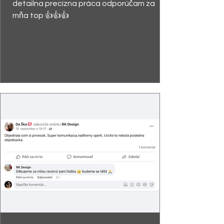
detailna precízna práca odporúčam za
mňa top 👍👍👍