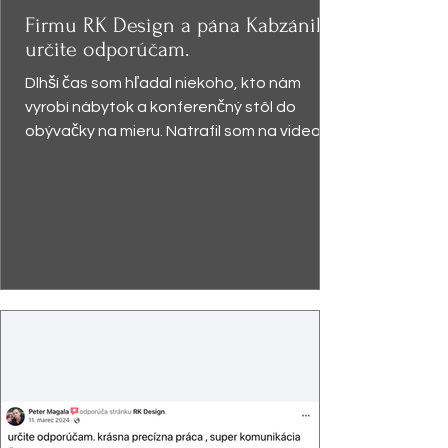
Firmu RK Design a pána Kabzániho
určite odporúčam.
Dlhší čas som hľadal niekoho, kto nám
vyrobí nábytok a konferenčný stôl do
obývačky na mieru. Natrafil som na video,
kde pán Kabzáni...