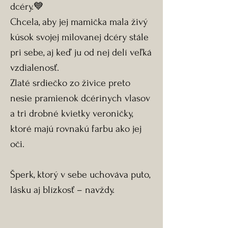
dcéry.💙
Chcela, aby jej mamička mala živý
kúsok svojej milovanej dcéry stále
pri sebe, aj keď ju od nej delí veľká
vzdialenosť.
Zlaté srdiečko zo živice preto
nesie pramienok dcérinych vlasov
a tri drobné kvietky veroničky,
ktoré majú rovnakú farbu ako jej
oči.
Šperk, ktorý v sebe uchováva puto,
lásku aj blízkosť – navždy.