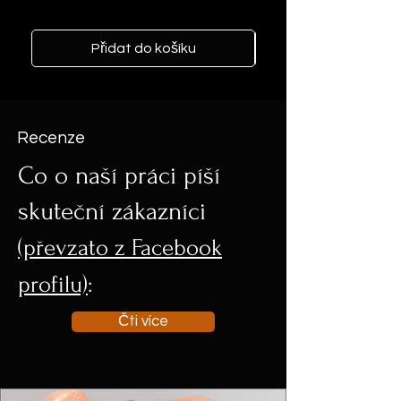
Cena
103 USD
Přidat do košíku
Recenze
Co o naší práci píší
skuteční zákazníci
(převzato z Facebook
profilu)
:
Čti více