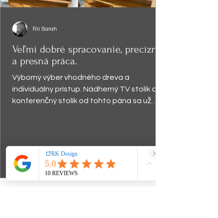
Rii Sarah
Veľmi dobré spracovanie, precízna
a presná práca.
Výborný výber vhodného dreva a
individuálny prístup. Nádherný TV stolík a
konferenčný stolík od tohto pána sa už
vyníma v obývačke a robí...