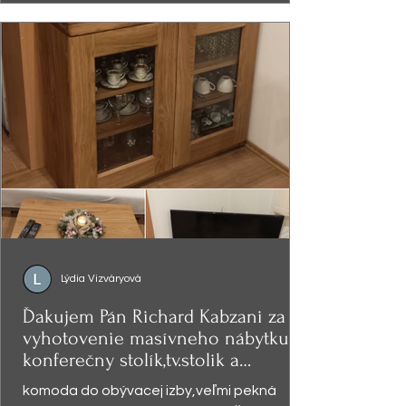
Lýdia Vizváryová
Ďakujem Pán Richard Kabzani za
vyhotovenie masívneho nábytku -
konferečny stolík,tv.stolik a
presklená
komoda do obývacej izby,veľmi pekná