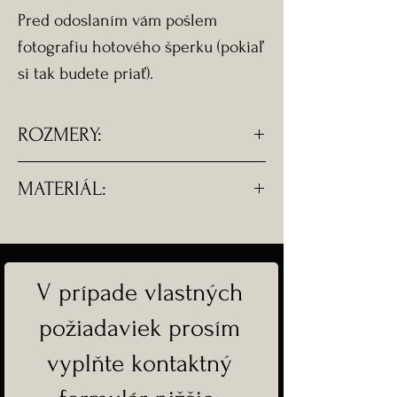
Pred odoslaním vám pošlem
fotografiu hotového šperku (pokiaľ
si tak budete priať).
ROZMERY:
- Rozmery srdiečka - 2 x 2 cm.
MATERIÁL:
- Retiazka je dostupná na
dokúpenie zvlášť, na fotografii je
- Komponenty z materiálu na
iba ilustračná.
želanie.
V prípade vlastných
-Doprava ZADARMO
požiadaviek prosím
vyplňte kontaktný