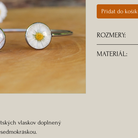
Přidat do koší
ROZMERY:
- Oceľový náram
MATERIÁL:
nastaviteľný.
- Komponent je z
-Doprava ZADA
tských vlaskov doplnený
 sedmokráskou.