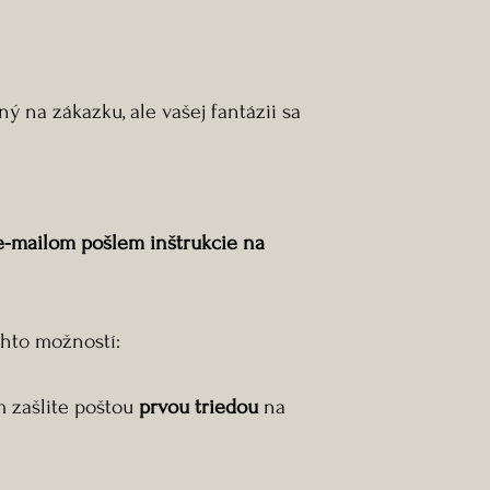
ý na zákazku, ale vašej fantázii sa
e-mailom pošlem inštrukcie na
chto možností:
m zašlite poštou
prvou triedou
na