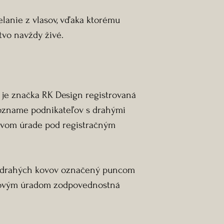
elanie z vlasov, vďaka ktorému
vo navždy živé.
 je značka RK Design registrovaná
zozname podnikateľov s drahými
vom úrade pod registračným
z drahých kovov označený puncom
covým úradom zodpovednostná