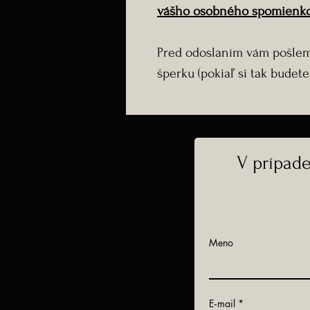
vášho osobného spomienko
Pred odoslaním vám pošlem
šperku (pokiaľ si tak budete 
V prípad
Meno
E‑mail