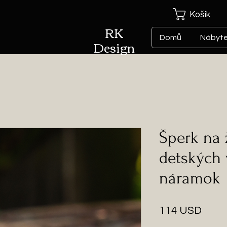
Košík
RK
Domů
Nábyt
Design
Šperk na 
detských 
náramok
Cena
114 USD