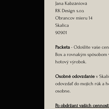
Jana Kabzániová
RK Design s.r.o.
Obrancov mieru 14
Skalica
90901
Packeta
- Odošlite vaše cen
Box a rovnakým spôsobom 
hotový výrobok.
Osobné odovzdanie
v Skali
odovzdať do mojich rúk a h
osobne.
Po obdržaní vašich cennost