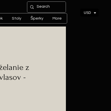
USD
ek
Stoly
Šperky
More
želanie z
vlasov -